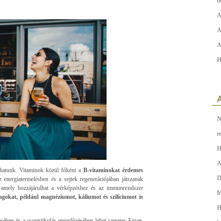
b
A
A
A
H
A
N
r
H
A
álhatunk. Vitaminok közül főként a
B-vitaminokat érdemes
D
energiatermelésben és a sejtek regenerációjában játszanak
, amely hozzájárulhat a vérképzéshez és az immunrendszer
M
agokat, például magnéziumot, káliumot és szilíciumot is
H
ésében és a csontritkulás megelőzésében lehet szerepe. Egyes