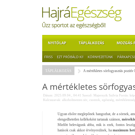
NYITÓLAP
TÁPLÁLKOZÁS
MOZGÁS-
FRISS
EZT PRÓBÁLD KI!
KÖRNYEZETÜNK
PÁRKAPCS
TÁPLÁLKOZÁS
A mértékletes sörfogyasztás pozitív 
A mértékletes sörfogyas
Dátum: 2025.09.04., 04:41
Szerző:
Majernyik Szilvia
Forrás:
képe
Kulcsszavak:
alkoholmentes sör
,
csontok
,
egészség
,
mértékletessé
Ugyan elsőre meglepőnek hangozhat, de a sörnek, amely
elengedhetetlen kellékeként tartanak számon,
mérsékle
Mielőtt belevágunk abba, mik is ezek, fontos leszö
hatások csak akkor érvényesülnek, ha
maximum heti 