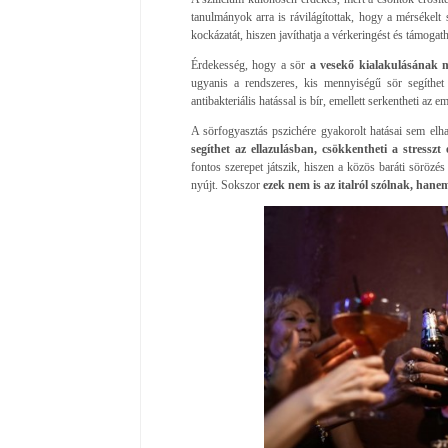
tanulmányok arra is rávilágítottak, hogy a mérsékelt 
kockázatát, hiszen javíthatja a vérkeringést és támogath
Érdekesség, hogy a sör
a vesekő kialakulásának m
ugyanis a rendszeres, kis mennyiségű sör segíthe
antibakteriális hatással is bír, emellett serkentheti az 
A sörfogyasztás pszichére gyakorolt hatásai sem el
segíthet az ellazulásban, csökkentheti a stressz
fontos szerepet játszik, hiszen a közös baráti sörözés
nyújt. Sokszor
ezek nem is az italról szólnak, hanem