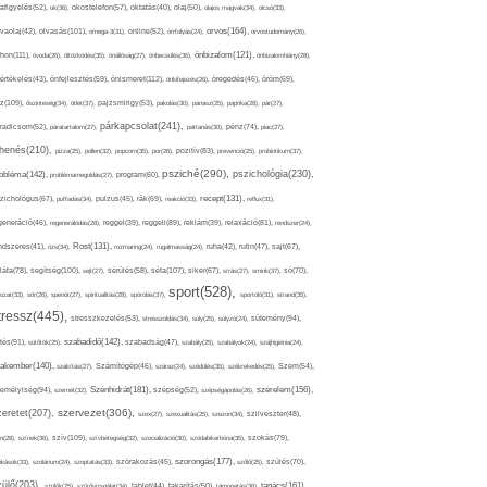
afigyelés(52),
ok(36),
okostelefon(57),
oktatás(40),
olaj(50),
olajos magvak(34),
olcsó(33),
olvasás(101),
orvos(164),
ívaolaj(42),
omega-3(31),
online(52),
orrfolyás(24),
orvostudomány(26),
thon(111),
önbizalom(121),
óvoda(26),
öltözködés(35),
önállóság(27),
önbecsülés(36),
önbizalomhiány(28),
önismeret(112),
értékelés(43),
önfejlesztés(59),
önkifejezés(26),
öregedés(46),
öröm(69),
z(109),
őszinteség(34),
ötlet(37),
pajzsmirigy(53),
pakolás(30),
panasz(25),
paprika(28),
pár(27),
párkapcsolat(241),
radicsom(52),
páratartalom(27),
pattanás(30),
pénz(74),
piac(27),
ihenés(210),
pizza(25),
pollen(32),
popcorn(35),
por(26),
pozitív(83),
prevenció(25),
probiotikum(37),
psziché(290),
pszichológia(230),
obléma(142),
problémamegoldás(27),
program(60),
recept(131),
zichológus(67),
puffadás(34),
pulzus(45),
rák(69),
reakció(33),
reflux(31),
generáció(46),
regenerálódás(28),
reggel(39),
reggeli(89),
reklám(39),
relaxáció(81),
rendszer(24),
Rost(131),
ndszeres(41),
rizs(34),
rozmaring(24),
rugalmasság(24),
ruha(42),
rutin(47),
sajt(67),
segítség(100),
séta(107),
láta(78),
sejt(27),
sérülés(58),
siker(67),
sírás(27),
smink(37),
só(70),
sport(528),
ozat(33),
sör(26),
spenót(27),
spiritualitás(28),
spórolás(37),
sportoló(31),
strand(35),
tressz(445),
sütemény(94),
stresszkezelés(53),
stresszoldás(34),
súly(25),
súlyzó(24),
szabadidő(142),
tés(91),
sütőtök(25),
szabadság(47),
szabály(25),
szabályok(24),
szájhigiénia(24),
akember(140),
szakítás(27),
Számítógép(46),
száraz(24),
szédülés(35),
székrekedés(25),
Szem(54),
Szénhidrát(181),
emélyiség(94),
szerelem(156),
szemét(32),
szépség(52),
szépségápolás(26),
szervezet(306),
zeretet(207),
szex(27),
szexualitás(25),
szezon(34),
szilveszter(48),
szív(109),
n(28),
színek(36),
szívbetegség(32),
szocializáció(30),
szódabikarbóna(35),
szokás(79),
szorongás(177),
okások(33),
szolárium(24),
szoptatás(33),
szórakozás(45),
szőlő(25),
szülés(70),
zülő(203),
tanács(161),
szülők(25),
szűrővizsgálat(34),
tablet(44),
takarítás(50),
támogatás(36),