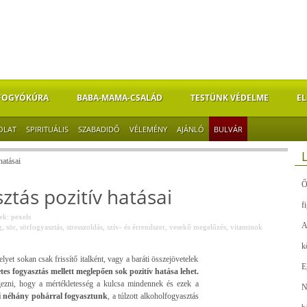
FOGYÓKÚRA
BABA-MAMA-CSALÁD
TESTÜNK VÉDELME
EL
OLAT
SPIRITUÁLIS
SZABADIDŐ
VÉLEMÉNY
AJÁNLÓ
BULVÁR
hatásai
Ő
ztás pozitív hatásai
f
k: pexels
A
g
,
sör
,
sörfogyasztás
,
stresszoldás
,
szív- és érrendszer
,
vesekő megelőzés
,
vitaminok
k
et sokan csak frissítő italként, vagy a baráti összejövetelek
E
tes fogyasztás mellett meglepően sok pozitív hatása lehet.
gezni, hogy a mértékletesség a kulcsa mindennek és ezek a
N
néhány pohárral fogyasztunk
, a túlzott alkoholfogyasztás