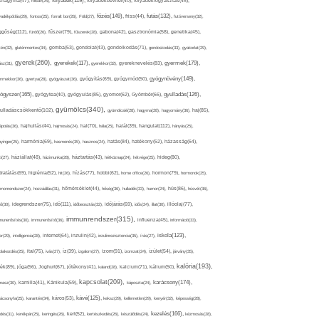
folyadék(119),
khagyma(47),
folsav(25),
folyadékbevitel(40),
folyadékfogyasztás(45),
főzés(149),
futás(132),
yadékpótlás(29),
fontos(25),
forralt bor(26),
Föld(27),
friss(44),
futóverseny(32),
ggőség(112),
fürdő(26),
fűszer(79),
fűszerek(28),
gabona(42),
gasztronómia(58),
genetika(45),
tén(32),
gluténmentes(34),
gomba(53),
gondolat(43),
gondolkodás(71),
gondoskodás(33),
gyakorlat(29),
gyerek(260),
gyermek(179),
gyerekek(117),
ász(31),
gyerekkor(32),
gyereknevelés(83),
gyógynövény(149),
ermekkor(36),
gyertya(28),
gyógyászat(36),
gyógyítás(69),
gyógymód(50),
ógyszer(165),
gyulladás(126),
gyógytea(40),
gyógyulás(85),
gyomor(62),
Gyömbér(66),
gyümölcs(340),
ulladáscsökkentő(102),
gyümölcslé(28),
hagyma(28),
hagyomány(36),
haj(85),
hangulat(112),
ápolás(36),
hajhullás(44),
hajmosás(24),
hal(70),
hála(25),
halál(39),
hányás(25),
yinger(25),
harmónia(69),
hasmenés(35),
hasznos(24),
hatás(84),
hatékony(52),
házasság(64),
i(27),
háziállat(48),
házimunka(28),
háztartás(43),
hétköznap(24),
hétvége(25),
hideg(80),
dratálás(69),
higiénia(52),
hit(26),
hízás(77),
hobbi(62),
home office(26),
hormon(79),
hormonok(25),
rmonrendszer(24),
hozzáállás(31),
hőmérséklet(44),
hőség(36),
hulladék(33),
humor(24),
hús(86),
húsvét(36),
idő(111),
ő(30),
idegrendszer(75),
időbeosztás(32),
időjárás(69),
idős(24),
illat(30),
illóolaj(77),
immunrendszer(315),
munerősítés(30),
immunerősítő(36),
influenza(45),
információ(33),
iskola(123),
er(29),
intelligencia(28),
internet(64),
inzulin(42),
inzulinrezisztencia(35),
írás(27),
olakezdés(25),
ital(75),
ivás(27),
íz(39),
izgalom(27),
izom(91),
izomzat(24),
ízület(54),
járvány(35),
kalória(193),
ték(89),
jóga(56),
Joghurt(67),
jótékony(41),
kaland(28),
kalcium(71),
kálium(50),
kapcsolat(209),
karácsony(174),
masz(30),
kamilla(41),
Kánikula(59),
káposzta(24),
kávé(125),
ácsonyfa(25),
karantén(34),
káros(53),
keksz(29),
kellemetlen(29),
kenyér(32),
képesség(28),
kezelés(166),
dés(31),
kerékpár(25),
keringés(26),
kert(52),
kertészkedés(26),
készülődés(24),
kézmosás(28),