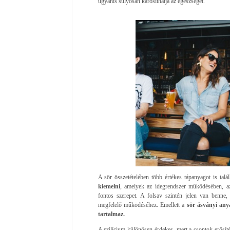
ugyanis súlyosan károsíthatja az egészséget.
A sör összetételében több értékes tápanyagot is tal
kiemelni
, amelyek az idegrendszer működésében, az 
fontos szerepet. A folsav szintén jelen van benne
megfelelő működéséhez. Emellett a
sör ásványi any
tartalmaz.
A szilícium különösen érdekes, mert a csontok erősít