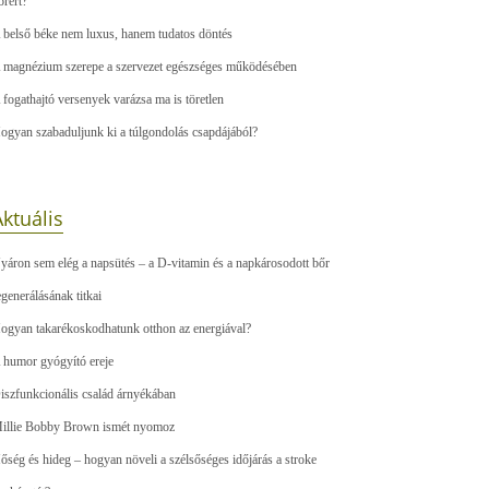
őrért?
 belső béke nem luxus, hanem tudatos döntés
 magnézium szerepe a szervezet egészséges működésében
 fogathajtó versenyek varázsa ma is töretlen
ogyan szabaduljunk ki a túlgondolás csapdájából?
ktuális
yáron sem elég a napsütés – a D-vitamin és a napkárosodott bőr
egenerálásának titkai
ogyan takarékoskodhatunk otthon az energiával?
 humor gyógyító ereje
iszfunkcionális család árnyékában
illie Bobby Brown ismét nyomoz
őség és hideg – hogyan növeli a szélsőséges időjárás a stroke