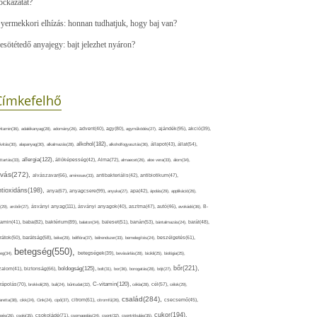
ockázatát?
yermekkori elhízás: honnan tudhatjuk, hogy baj van?
esötétedő anyajegy: bajt jelezhet nyáron?
Címkefelhő
ajándék(95),
itamin(36),
adalékanyag(28),
adomány(26),
advent(40),
agy(80),
agyműködés(27),
akció(39),
alkohol(182),
ivitás(30),
alapanyag(30),
alkalmazás(28),
alkoholfogyasztás(36),
állapot(43),
állat(54),
allergia(122),
attartás(33),
állóképesség(42),
Alma(72),
almaecet(26),
aloe vera(33),
álom(34),
lvás(272),
alvászavar(66),
aminosav(33),
antibakteriális(42),
antibiotikum(47),
ntioxidáns(198),
anyagcsere(99),
anya(67),
anyuka(27),
apa(42),
ápolás(29),
applikáció(26),
ásványi anyag(111),
(29),
arcbőr(27),
ásványi anyagok(40),
asztma(47),
autó(46),
avokádó(36),
B-
tamin(41),
baba(82),
baktérium(89),
balaton(34),
baleset(51),
banán(53),
bántalmazás(24),
barát(48),
rátok(50),
barátság(58),
béke(29),
bélflóra(37),
bélrendszer(33),
bemelegítés(24),
beszélgetés(61),
betegség(550),
eg(34),
betegségek(39),
bevásárlás(28),
bicikli(25),
biológia(25),
bőr(221),
boldogság(125),
zalom(41),
biztonság(66),
bolt(31),
bor(36),
borogatás(28),
böjt(27),
C-vitamin(120),
rápolás(70),
brokkoli(29),
buli(24),
bűntudat(32),
cékla(28),
cél(57),
célok(29),
család(284),
aretta(38),
cikk(24),
Cink(24),
cipő(37),
citrom(61),
citromfű(26),
csecsemő(45),
cukor(194),
pés(26),
csoki(35),
csokoládé(71),
csomagolás(24),
csont(32),
csontritkulás(35),