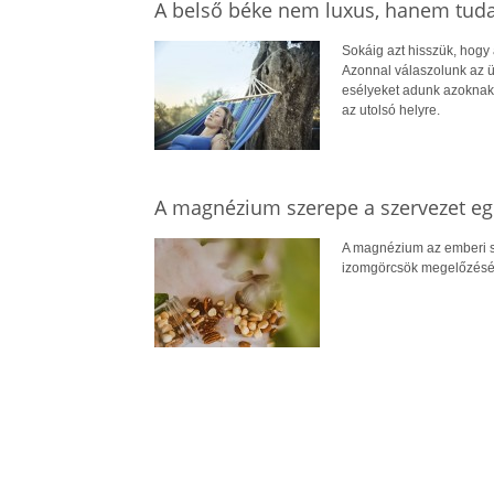
A belső béke nem luxus, hanem tud
Sokáig azt hisszük, hogy
Azonnal válaszolunk az ü
esélyeket adunk azoknak,
az utolsó helyre.
A magnézium szerepe a szervezet 
A magnézium az emberi s
izomgörcsök megelőzéséve