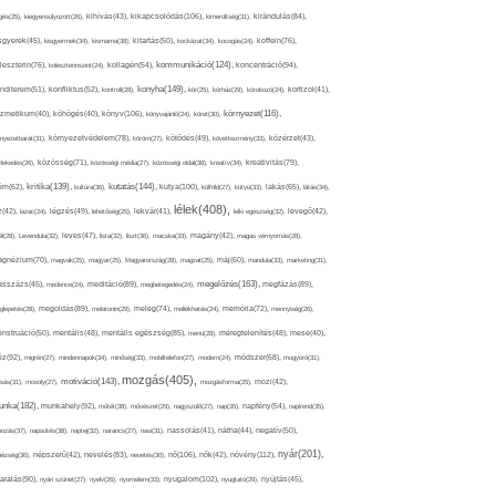
kikapcsolódás(106),
gés(25),
kiegyensúlyozott(26),
kihívás(43),
kimerültség(31),
kirándulás(84),
sgyerek(45),
kisgyermek(34),
kismama(38),
kitartás(50),
kockázat(34),
kocogás(24),
koffein(76),
kommunikáció(124),
koncentráció(94),
leszterin(76),
koleszterinszint(24),
kollagén(54),
konyha(149),
nditerem(51),
konfliktus(52),
kontroll(28),
kór(25),
kórház(29),
kórokozó(24),
kortizol(41),
könyv(106),
környezet(116),
zmetikum(40),
köhögés(40),
könyvajánló(24),
köret(30),
nyezetbarát(31),
környezetvédelem(78),
köröm(27),
kötődés(49),
következmény(33),
közérzet(43),
lekedés(26),
közösség(71),
közösségi média(27),
közösségi oldal(38),
kreatív(34),
kreativitás(79),
kritika(139),
kutatás(144),
kutya(100),
ém(62),
kultúra(36),
külföld(27),
kütyü(33),
lakás(65),
látás(34),
lélek(408),
z(42),
lazac(24),
légzés(49),
lehetőség(25),
lekvár(41),
lelki egészség(32),
levegő(42),
él(28),
Levendula(32),
leves(47),
lista(32),
liszt(36),
macska(33),
magány(42),
magas vérnyomás(28),
gnézium(70),
magvak(25),
magyar(25),
Magyarország(28),
magzat(25),
máj(60),
mandula(33),
marketing(31),
megelőzés(163),
sszázs(45),
medence(24),
meditáció(89),
megbetegedés(24),
megfázás(89),
glepetés(28),
megoldás(89),
melatonin(29),
meleg(74),
mellékhatás(24),
memória(72),
mennyiség(26),
nstruáció(50),
mentális(48),
mentális egészség(85),
menü(28),
méregtelenítés(48),
mese(40),
z(92),
migrén(27),
mindennapok(34),
minőség(33),
mobiltelefon(27),
modern(24),
módszer(68),
mogyoró(31),
mozgás(405),
motiváció(143),
sás(31),
mosoly(27),
mozgásforma(25),
mozi(42),
nka(182),
munkahely(92),
műtét(38),
művészet(29),
nagyszülő(27),
nap(35),
napfény(54),
napirend(35),
pozás(37),
napsütés(38),
naptej(32),
narancs(27),
nasi(31),
nassolás(41),
nátha(44),
negatív(50),
nyár(201),
nő(106),
növény(112),
hézség(36),
népszerű(42),
nevelés(83),
nevetés(30),
nők(42),
nyugalom(102),
aralás(90),
nyári szünet(27),
nyelv(26),
nyomelem(33),
nyugtató(29),
nyújtás(45),