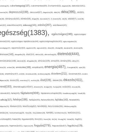
cukorbetegség(137),
orbeteg(25),
cukormentes(69),
D-vitamin(53),
daganat(36),
dekoráció(41),
diéta(395),
depresszió(199),
mencia(34),
desszert(67),
diagnózis(28),
diák(24),
dió(50),
dohányzás(92),
at(38),
döntés(58),
drága(26),
duzzanat(27),
E-vitamin(25),
eb(26),
ebéd(57),
ecet(38),
edzés(267),
édesség(141),
es(42),
édesítőszer(43),
edzőterem(42),
egészség(1383),
egészséges(246),
egészséges
etmód(100),
egészséges táplálkozás(44),
egészségmegőrzés(43),
egészségtelen(32),
észségügy(27),
egyensúly(63),
egyetem(29),
egyszerű(31),
éhes(30),
éhség(38),
éjszaka(33),
ekcéma(26),
életmód(444),
elmiszer(142),
élet(114),
elengedés(29),
életkor(30),
életminőség(30),
etmódváltás(108),
elhízás(109),
elme(93),
életvitel(28),
elfogadás(30),
élmény(55),
előny(37),
energia(487),
emésztés(166),
árás(32),
ember(38),
empátia(43),
Energiaital(29),
eper(30),
érzelem(211),
ő(36),
eredmény(47),
erő(36),
érrendszer(36),
érzékenység(36),
érzelmek(42),
érzelmi
étkezés(411),
étel(228),
elligencia(28),
érzés(39),
esemény(27),
eszköz(28),
ételek(39),
trend(193),
evés(92),
étrendkiegészítő(47),
étterem(24),
étvágy(34),
Európa(28),
évszak(28),
fájdalom(308),
cebook(42),
fahéj(43),
fájdalomcsillapító(39),
fáradékonyság(30),
fáradt(28),
fehérje(198),
radtság(117),
fejfájás(93),
fejlődés(142),
fejlesztés(44),
feladat(46),
félelem(115),
dolgozás(24),
felelősség(62),
felnőtt(66),
felszívódás(56),
féltékenység(26),
fertőzés(101),
töltődés(29),
fenntarthatóság(29),
fény(36),
fényvédelem(28),
férfi(86),
fertőtlenítés(31),
film(111),
szültség(82),
fiatal(39),
figyelem(69),
finom(26),
fitt(34),
fittség(34),
fizikai(25),
fog(51),
fogyás(279),
fogyókúra(178),
gadalom(25),
fogmosás(41),
fogorvos(24),
fogyasztás(67),