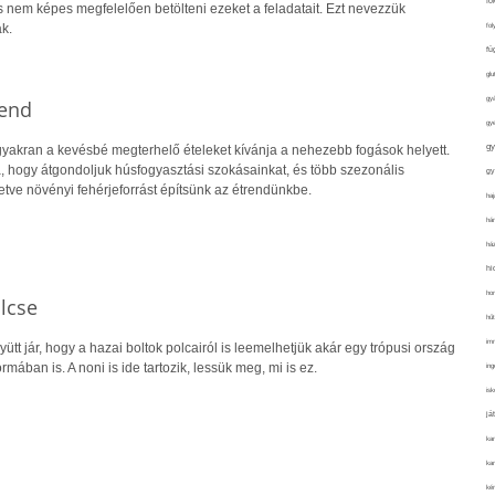
fo
s nem képes megfelelően betölteni ezeket a feladatait. Ezt nevezzük
fol
k.
fü
glu
gy
rend
gy
gy
yakran a kevésbé megterhelő ételeket kívánja a nehezebb fogások helyett.
a, hogy átgondoljuk húsfogyasztási szokásainkat, és több szezonális
gy
letve növényi fehérjeforrást építsünk az étrendünkbe.
haj
hán
ház
hi
ho
lcse
hűt
im
gyütt jár, hogy a hazai boltok polcairól is leemelhetjük akár egy trópusi ország
mában is. A noni is ide tartozik, lessük meg, mi is ez.
ing
isk
já
ka
kar
kér