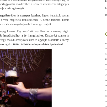
k
sörfogyasztás csökkentheti a szív- és érrendszeri betegségek
G
atja a szív egészségét.
B
egelőzésében is szerepet kaphat.
Egyes kutatások szerint
t a vese megfelelő működésében. A benne található komló
emésztést és támogathatja a bélflóra egyensúlyát.
hanyagolhatóak. Egy korsó sör egy fárasztó munkanap végén
t és hozzájárulhat a jó hangulathoz.
Közösségi szinten is
 vagy családi összejöveteleken is egyfajta összetartó élményt
 az együtt töltött időről és a kapcsolatok ápolásáról.
A-v
akt
áll
a
a
arc
vi
ba
bet
bi
bő
cig
csí