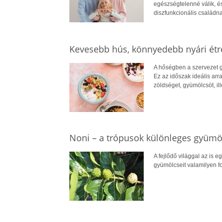
egészségtelenné válik, é
diszfunkcionális családna
Kevesebb hús, könnyedebb nyári ét
A hőségben a szervezet g
Ez az időszak ideális arr
zöldséget, gyümölcsöt, il
Noni – a trópusok különleges gyümö
A fejlődő világgal az is e
gyümölcseit valamilyen for