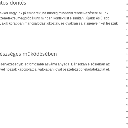
atos döntés
kié
ki
 akkor vagyunk jó emberek, ha mindig mindenki rendelkezésére állunk.
ko
zenetekre, megpróbálunk minden konfliktust elsimítani, újabb és újabb
 akik korábban már csalódást okoztak, és gyakran saját igényeinket tesszük
ko
ko
kör
köz
kr
egészséges működésében
lá
lev
zervezet egyik legfontosabb ásványi anyaga. Bár sokan elsősorban az
ma
l hozzák kapcsolatba, valójában jóval összetettebb feladatokat lát el.
ma
me
me
mé
mo
mu
na
ne
ny