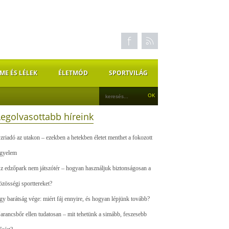
ME ÉS LÉLEK
ÉLETMÓD
SPORTVILÁG
Legolvasottabb híreink
zriadó az utakon – ezekben a hetekben életet menthet a fokozott
igyelem
z edzőpark nem játszótér – hogyan használjuk biztonságosan a
özösségi sporttereket?
gy barátság vége: miért fáj ennyire, és hogyan lépjünk tovább?
arancsbőr ellen tudatosan – mit tehetünk a simább, feszesebb