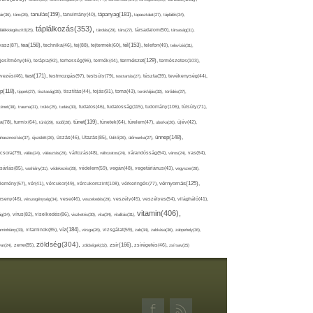
tápanyag(181),
tanulás(159),
ár(36),
tánc(26),
tanulmány(40),
tapasztalat(27),
táplálék(34),
táplálkozás(353),
lálékkiegészítő(25),
tárolás(29),
társ(27),
társadalom(50),
társaság(31),
tea(158),
tél(153),
vasz(87),
technika(46),
tej(88),
tejtermék(60),
telefon(49),
televízió(31),
terápia(92),
terhesség(96),
természet(129),
természetes(103),
ljesítmény(46),
termék(44),
test(171),
testmozgás(97),
rvezés(46),
testsúly(79),
testtartás(27),
tészta(39),
tevékenység(44),
pp(118),
tippek(27),
tisztaság(35),
tisztítás(44),
tojás(91),
torna(43),
torokfájás(32),
törődés(27),
tudatosság(115),
tudomány(106),
ténet(38),
trauma(31),
trükk(25),
tudás(30),
tudatos(46),
túlsúly(71),
tünet(139),
ra(78),
turmix(64),
túró(29),
tüdő(28),
tünetek(64),
türelem(47),
uborka(26),
újév(42),
ünnep(148),
ahasznosítás(37),
újszülött(26),
úszás(46),
Utazás(85),
Üdítő(26),
ülőmunka(27),
csora(79),
válás(24),
választás(29),
változás(48),
változatos(24),
várandósság(54),
város(24),
vas(64),
sárlás(85),
vashiány(31),
védekezés(28),
védelem(59),
vegán(48),
vegetáriánus(43),
vegyszer(28),
vércukorszint(108),
vérnyomás(125),
lemény(57),
vér(41),
vércukor(49),
vérkeringés(77),
rseny(46),
vérszegénység(34),
vese(46),
veszekedés(29),
veszély(45),
veszélyes(54),
világháló(41),
vitamin(406),
ág(34),
vírus(82),
viselkedés(86),
viszketés(30),
vita(34),
vitalitás(31),
víz(184),
aminhiány(33),
vitaminok(85),
vizsga(26),
vizsgálat(59),
zab(34),
zabkása(36),
zabpehely(36),
zöldség(304),
zsír(166),
ar(24),
zene(85),
zöldségek(32),
zsírégetés(46),
zsírsav(25)