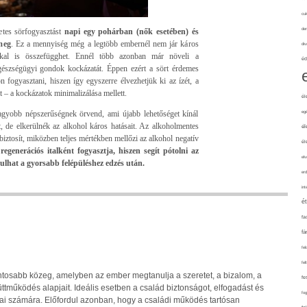
cuk
de
etes sörfogyasztást
napi egy pohárban (nők esetében) és
meg
. Ez a mennyiség még a legtöbb embernél nem jár káros
div
kkal is összefügghet. Ennél több azonban már növeli a
éd
gészségügyi gondok kockázatát. Éppen ezért a sört érdemes
 fogyasztani, hiszen így egyszerre élvezhetjük ki az ízét, a
 – a kockázatok minimalizálása mellett.
él
agyobb népszerűségnek örvend, ami újabb lehetőséget kínál
eg
t, de elkerülnék az alkohol káros hatásait. Az alkoholmentes
él
biztosít, miközben teljes mértékben mellőzi az alkohol negatív
él
regenerációs italként fogyasztja, hiszen segít pótolni az
elv
rulhat a gyorsabb felépüléshez edzés után.
erd
int
é
fa
fá
fel
fel
ontosabb közeg, amelyben az ember megtanulja a szeretet, a bizalom, a
fe
tműködés alapjait. Ideális esetben a család biztonságot, elfogadást és
fo
gjai számára. Előfordul azonban, hogy a családi működés tartósan