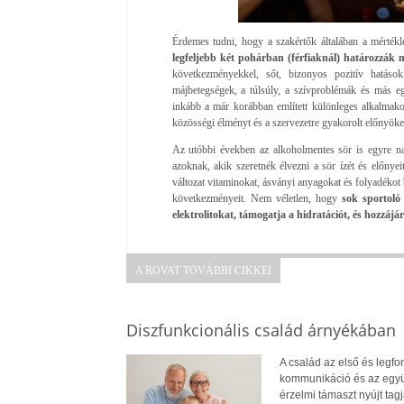
Érdemes tudni, hogy a szakértők általában a mértékl
legfeljebb két pohárban (férfiaknál) határozzák 
következményekkel, sőt, bizonyos pozitív hatáso
májbetegségek, a túlsúly, a szívproblémák és más e
inkább a már korábban említett különleges alkalmakon
közösségi élményt és a szervezetre gyakorolt előnyöket
Az utóbbi években az alkoholmentes sör is egyre n
azoknak, akik szeretnék élvezni a sör ízét és előnyei
változat vitaminokat, ásványi anyagokat és folyadékot 
következményeit. Nem véletlen, hogy
sok sportoló 
elektrolitokat, támogatja a hidratációt, és hozzájá
A ROVAT TOVÁBBI CIKKEI
Diszfunkcionális család árnyékában
A család az első és legf
kommunikáció és az együt
érzelmi támaszt nyújt ta