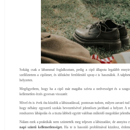
Sokáig csak a lábammal foglalkoztam, pedig a cipő állapota legalább ennyi
szellőztetem a cipőimet, és időnként fertőtlenítő spray-t is használok. A talpbeté
helyzeten.
Megfigyeltem, hogy ha a cipő már magába szívta a nedvességet és a szagoka
kellemetlen érzés gyorsan visszatér.
Mivel én is évek óta küzdök a lábizzadással, pontosan tudom, milyen zavaró tud l
hogy néhány egyszerű szokás bevezetésével jelentősen javítható a helyzet. A m
rendszeres lábápolás és a tiszta lábbeli együtt valóban működő megoldást jelenthe
Nálam ezek a praktikák nem szüntették meg teljesen a lábizzadást, de annyira 
napi szintű kellemetlenséget.
Ha te is hasonló problémával küzdesz, érdem