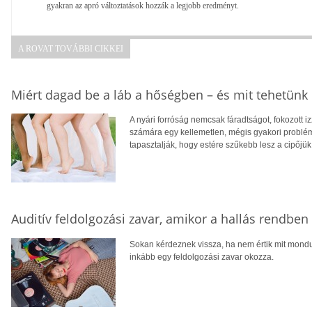
gyakran az apró változtatások hozzák a legjobb eredményt.
A ROVAT TOVÁBBI CIKKEI
Miért dagad be a láb a hőségben – és mit tehetünk 
A nyári forróság nemcsak fáradtságot, fokozott 
számára egy kellemetlen, mégis gyakori problé
tapasztalják, hogy estére szűkebb lesz a cipőjük
Auditív feldolgozási zavar, amikor a hallás rendbe
Sokan kérdeznek vissza, ha nem értik mit mondu
inkább egy feldolgozási zavar okozza.