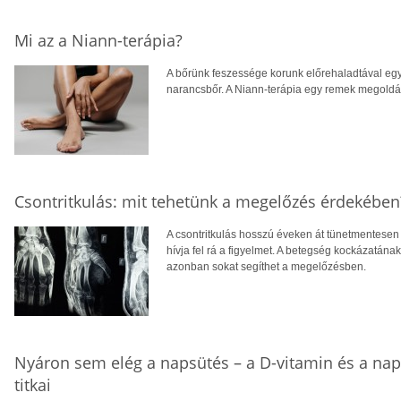
Mi az a Niann-terápia?
A bőrünk feszessége korunk előrehaladtával egy
narancsbőr. A Niann-terápia egy remek megoldás
Csontritkulás: mit tehetünk a megelőzés érdekében
A csontritkulás hosszú éveken át tünetmentesen a
hívja fel rá a figyelmet. A betegség kockázatána
azonban sokat segíthet a megelőzésben.
Nyáron sem elég a napsütés – a D-vitamin és a na
titkai