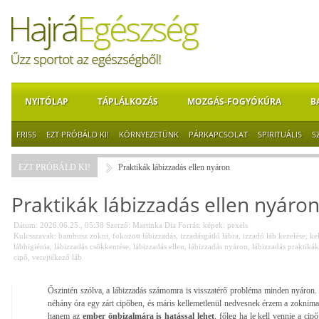
NYITÓLAP
TÁPLÁLKOZÁS
MOZGÁS-FOGYÓKÚRA
B
FRISS
EZT PRÓBÁLD KI!
KÖRNYEZETÜNK
PÁRKAPCSOLAT
SPIRITUÁLIS
S
EZT PRÓBÁLD KI!
Praktikák lábizzadás ellen nyáron
Praktikák lábizzadás ellen nyáro
Dátum: 2026.06.25., 05:38
Szerző:
Martinka Dia
Forrás:
képek: pexels
Kulcsszavak:
bambusz zokni
,
fokozott lábizzadás
,
izzadásgátló lábra
,
izzadó láb kezelése
,
ke
lábhigiénia
,
lábizzadás csökkentése
,
lábizzadás ellen
,
lábizzadás nyáron
,
lábizzadás praktikák
cipő
,
verejtékező láb
Őszintén szólva, a lábizzadás számomra is visszatérő probléma minden nyáron.
néhány óra egy zárt cipőben, és máris kellemetlenül nedvesnek érzem a zoknimat
hanem az
ember önbizalmára is hatással lehet
, főleg ha le kell vennie a ci