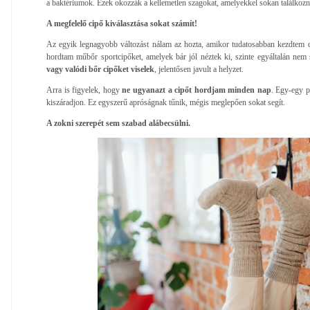
a baktériumok. Ezek okozzák a kellemetlen szagokat, amelyekkel sokan találkoz
A megfelelő cipő kiválasztása sokat számít!
Az egyik legnagyobb változást nálam az hozta, amikor tudatosabban kezdtem c
hordtam műbőr sportcipőket, amelyek bár jól néztek ki, szinte egyáltalán nem
vagy valódi bőr cipőket viselek
, jelentősen javult a helyzet.
Arra is figyelek, hogy
ne ugyanazt a cipőt hordjam minden nap
. Egy-egy p
kiszáradjon. Ez egyszerű apróságnak tűnik, mégis meglepően sokat segít.
A zokni szerepét sem szabad alábecsülni.