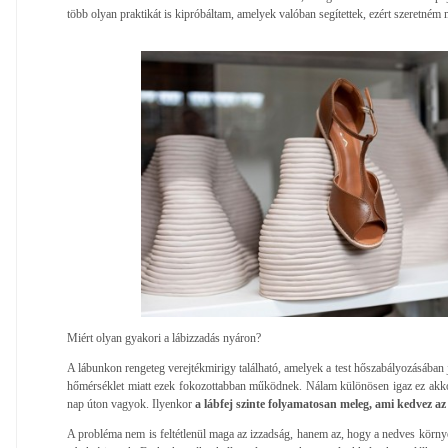
több olyan praktikát is kipróbáltam, amelyek valóban segítettek, ezért szeretném m
Miért olyan gyakori a lábizzadás nyáron?
A lábunkon rengeteg verejtékmirigy található, amelyek a test hőszabályozásában
hőmérséklet miatt ezek fokozottabban működnek. Nálam különösen igaz ez akko
nap úton vagyok. Ilyenkor
a lábfej szinte folyamatosan meleg, ami kedvez az
A probléma nem is feltétlenül maga az izzadság, hanem az, hogy a nedves kör