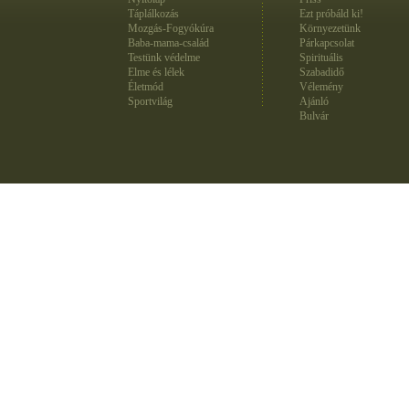
Táplálkozás
Ezt próbáld ki!
Mozgás-Fogyókúra
Környezetünk
Baba-mama-család
Párkapcsolat
Testünk védelme
Spirituális
Elme és lélek
Szabadidő
Életmód
Vélemény
Sportvilág
Ajánló
Bulvár