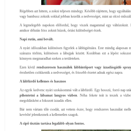
Régebben azt hittem, a zokni teljesen mindegy. Később rájöttem, hogy egyáltalá
vagy bambusz zoknik sokkal jobban kezelik a nedvességet, mint az olcsó műszála
A legmelegebb napokon előfordul, hogy viszek magammal egy váltózoknit. El
amikor délután friss zoknit húzok, óriási különbséget érzek.
Napi rutin, ami bevált.
A nyári időszakban különösen figyelek a lábhigiéniára. Este mindig alaposan
szárazra törlöm, különösen a lábujjak között. Korábban ezt a lépést soksz
könnyen megmaradhat ezeken a területeken.
Ezen kívül
rendszeresen használok lábhintőport vagy izzadásgátló spray
érezhetően csökkentik a nedvességet, és frissebb érzetet adnak egész napra.
A lábfürdő kellemes és hasznos
Az egyik kedvenc nyári szokásommá vált a lábfürdő. Egy hosszú, forró nap után
pihentetni a lábamat langyos vízben
. Néha fekete teát is teszek a vízbe
megoldásként a fokozott izzadás ellen.
Bár nem vártam tőle csodát, azt vettem észre, hogy rendszeres használat melle
kevésbé jelentkeznek a kellemetlen szagok.
A cipő tisztán tartása legalább olyan fontos.