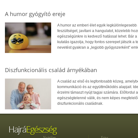
A humor gyógyító ereje
A humor az emberi élet egyik legkülönlegesebb 
feszültséget, javítani a hangulatot, közelebb 
egészségünkre is kedvező hatással lehet. Bár a 
kutatás igazolja, hogy fontos szerepet játszik a 
nevetést gyakran a „legjobb gyógyszerként” eml
Diszfunkcionális család árnyékában
A család az első és legfontosabb közeg, amelyb
kommunikáció és az együttműködés alapjait. Ideá
érzelmi támaszt nyújt tagjai számára. Előfordul
egészségtelenné válik, és nem képes megfelelően
diszfunkcionális családnak.
Nyitólap
Friss