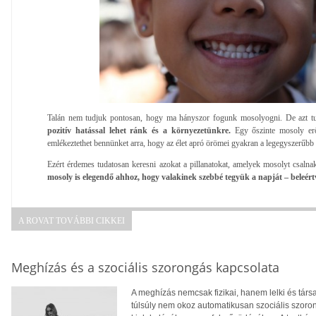
Talán nem tudjuk pontosan, hogy ma hányszor fogunk mosolyogni. De azt t
pozitív hatással lehet ránk és a környezetünkre.
Egy őszinte mosoly erőt
emlékeztethet bennünket arra, hogy az élet apró örömei gyakran a legegyszerűbb
Ezért érdemes tudatosan keresni azokat a pillanatokat, amelyek mosolyt csaln
mosoly is elegendő ahhoz, hogy valakinek szebbé tegyük a napját – beleértv
A ROVAT TOVÁBBI CIKKEI
Meghízás és a szociális szorongás kapcsolata
A meghízás nemcsak fizikai, hanem lelki és tár
túlsúly nem okoz automatikusan szociális szoro