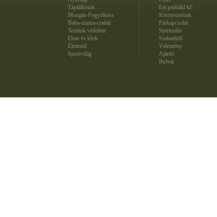
Táplálkozás
Ezt próbáld ki!
Mozgás-Fogyókúra
Környezetünk
Baba-mama-család
Párkapcsolat
Testünk védelme
Spirituális
Elme és lélek
Szabadidő
Életmód
Vélemény
Sportvilág
Ajánló
Bulvár