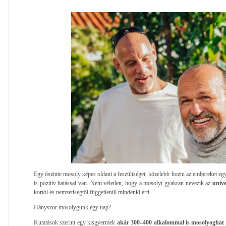
Egy őszinte mosoly képes oldani a feszültséget, közelebb hozni az embereket e
is pozitív hatással van. Nem véletlen, hogy a mosolyt gyakran nevezik az
unive
kortól és nemzetiségtől függetlenül mindenki érti.
Hányszor mosolygunk egy nap?
Kutatások szerint egy kisgyermek
akár 300–400 alkalommal is mosolyoghat