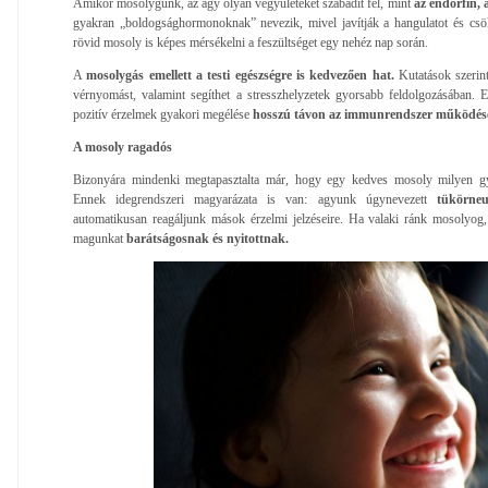
Amikor mosolygunk, az agy olyan vegyületeket szabadít fel, mint
az endorfin, 
gyakran „boldogsághormonoknak” nevezik, mivel javítják a hangulatot és csök
rövid mosoly is képes mérsékelni a feszültséget egy nehéz nap során.
A
mosolygás emellett a testi egészségre is kedvezően hat.
Kutatások szerint
vérnyomást, valamint segíthet a stresszhelyzetek gyorsabb feldolgozásában. 
pozitív érzelmek gyakori megélése
hosszú távon az immunrendszer működését
A mosoly ragadós
Bizonyára mindenki megtapasztalta már, hogy egy kedves mosoly milyen 
Ennek idegrendszeri magyarázata is van: agyunk úgynevezett
tükörne
automatikusan reagáljunk mások érzelmi jelzéseire. Ha valaki ránk mosolyog
magunkat
barátságosnak és nyitottnak.