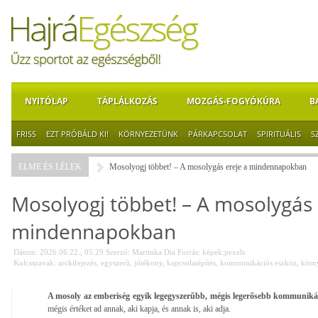
NYITÓLAP
TÁPLÁLKOZÁS
MOZGÁS-FOGYÓKÚRA
B
FRISS
EZT PRÓBÁLD KI!
KÖRNYEZETÜNK
PÁRKAPCSOLAT
SPIRITUÁLIS
S
ELME ÉS LÉLEK
Mosolyogj többet! – A mosolygás ereje a mindennapokban
Mosolyogj többet! – A mosolygás 
mindennapokban
Dátum: 2026.06.22., 05:29
Szerző:
Martinka Dia
Forrás:
képek:pexels
Kulcsszavak:
arckifejezés
,
egyszerű
,
jótékony
,
kapcsolatépítés
,
kommunikációs eszköz
,
körn
A mosoly az emberiség egyik legegyszerűbb, mégis legerősebb kommuniká
mégis értéket ad annak, aki kapja, és annak is, aki adja.