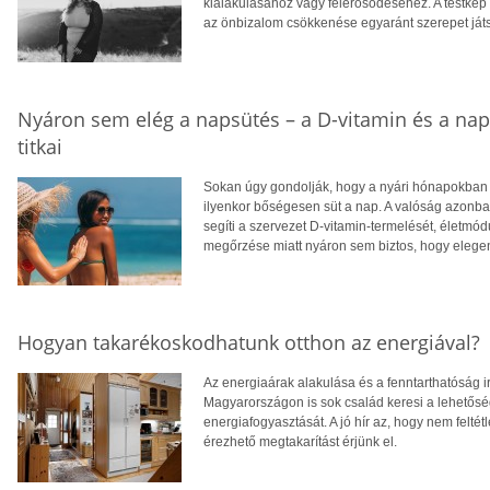
kialakulásához vagy felerősödéséhez. A testkép
az önbizalom csökkenése egyaránt szerepet ját
Nyáron sem elég a napsütés – a D-vitamin és a na
titkai
Sokan úgy gondolják, hogy a nyári hónapokban f
ilyenkor bőségesen süt a nap. A valóság azonba
segíti a szervezet D-vitamin-termelését, életm
megőrzése miatt nyáron sem biztos, hogy eleg
Hogyan takarékoskodhatunk otthon az energiával?
Az energiaárak alakulása és a fenntarthatóság i
Magyarországon is sok család keresi a lehetősé
energiafogyasztását. A jó hír az, hogy nem feltétl
érezhető megtakarítást érjünk el.