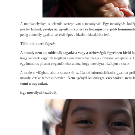
A munkahelyeken is jelentős szerepe van a mosolynak. Egy mosolygós kollé
pozitív légkört,
javítja az együttműködést és hozzájárul a jobb kommunik
pedig a mosoly gyakran az első lépés a bizalom kialakítása felé.
Több mint arckifejezés
A mosoly nem a problémák tagadása vagy a nehézségek figyelmen kívül h
hogy képesek vagyunk meglátni a pozitívumokat még a kihívások közepette is. E
egy humoros pillanat elegendő lehet ahhoz, hogy mosolyra húzódjon a szánk.
A modern világban, ahol a stressz és az állandó információáradat gyakran próbá
mosoly értéke felbecsülhetetlen.
Nem igényel különleges eszközöket, nem k
tenni a napunkat.
Egy mosollyal kezdődik