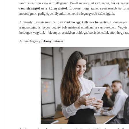
szám jelentősen csökken: átlagosan 15–20 mosoly jut egy napra, bár ez nag
személyiségtől és a környezettől.
Érdekes, hogy minél stresszesebb és rohan
mosolygunk, pedig éppen ilyenkor lenne rá a legnagyobb szükségünk.
A mosoly ugyanis
nem csupán reakció egy kellemes helyzetre.
Tudományos v
a mosolygás is képes pozitív folyamatokat elindítani a szervezetben. Vagyi
boldogok vagyunk – bizonyos esetekben boldogabbak is lehetünk attól, hogy m
A mosolygás jótékony hatásai