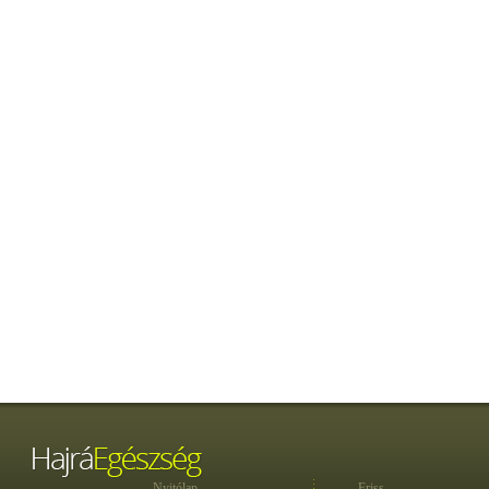
Nyitólap
Friss