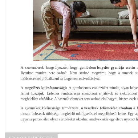
A szakemberek hangsúlyozzák, hogy
gombelem-lenyelés gyanúja esetén 
Ilyenkor minden perc számít. Nem szabad megvárni, hogy a tünetek súl
módszerekkel próbálkozni az idegentest eltávolításával.
A
megelőzés kulcsfontosságú
. A gombelemes eszközöket mindig olyan helyen
férhet hozzájuk. Érdemes rendszeresen ellenőrizni a játékok és elektronikai
megfelelően záródik-e. A használt elemeket sem szabad elöl hagyni, hiszen ezek is
A gyermekek kíváncsisága természetes
, a veszélyek felismerése azonban a f
okozta balesetek többsége megfelelő odafigyeléssel megelőzhető lenne. Egy ap
ugyanis percek alatt olyan sérüléseket okozhat, amelyek akár egy életre nyomot