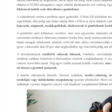
sikerült eltávolítani az idegentestet, ám az egyik kis beteg olyan súlyos állapotb
ellátásra és ECMO-támogatásra, vagyis műtüdő alkalmazására volt szükség. Eg
feltárással tudták csak eltávolítani a gombelemet.
A szakemberek szerint a probléma egyre gyakoribb. A Heim Pál kórházban taval
regisztráltak, idén pedig már június elejéig elérte a 630-at az ilyen ellátások sz
hajcsatok, mágnesek, nyalókapálcikák, díszkavicsok és gombelemek kerül
A gombelem azért különösen veszélyes, mert nem egyszerűen elzáródást ok
szövetekkel érintkezve elektromos áramkört hozhat létre, amely kémiai reakcióka
hatású anyagok keletkeznek, amelyek rövid idő alatt súlyos szövetkárosodást
gyors: a károsodás akár 20 perc alatt megkezdődhet, egy órán belül pedig már jel
A következmények
rendkívül súlyosak lehetnek.
Fekélyek, szövetelhalás
sérülések, mellkasi fertőzések és életveszélyes vérzések is kialakulhatnak. A ves
sokszor észrevétlen marad. Míg egyes szülők azonnal észlelik a balesetet,
más e
mi okozza a gyermek panaszait.
A tünetek változatosak lehetnek: fokozott nyáladzás
, nyelési nehézség, é
torokfájás vagy indokolatlan nyugtalanság
egyaránt jelentkezhet. Mivel ez
utalhatnak, a pontos diagnózis sokszor csak képalkotó vizsgálatokkal állítható fel