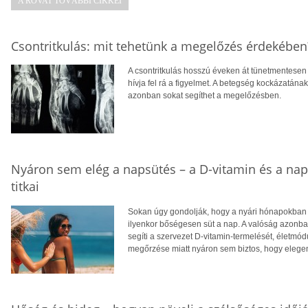
A ROVAT TOVÁBBI CIKKEI
Csontritkulás: mit tehetünk a megelőzés érdekében
A csontritkulás hosszú éveken át tünetmentesen a
hívja fel rá a figyelmet. A betegség kockázatána
azonban sokat segíthet a megelőzésben.
Nyáron sem elég a napsütés – a D-vitamin és a na
titkai
Sokan úgy gondolják, hogy a nyári hónapokban f
ilyenkor bőségesen süt a nap. A valóság azonba
segíti a szervezet D-vitamin-termelését, életm
megőrzése miatt nyáron sem biztos, hogy eleg