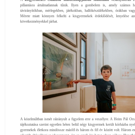
pillantásra ártalmatlannak tűnik. Ilyen a gombelem is, amely számos ház
távirányítókban, mérlegekben, játékokban, hallókészülékekben, órákban vag
Mérete miatt könnyen felkelti a kisgyermekek érdeklődését, lenyelése az
következményekkel járhat.
A közelmúltban ismét ráirányult a figyelem erre a veszélyre. A Heim Pál Or
tájékoztatása szerint egyetlen héten belül négy kisgyermek került kórházba ny
gyermekek életkora mindössze másfél és három és fél év között volt. Három e