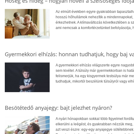
Hőség és hideg – hogyan növeli a szélsőséges időjá
Az elmúlt években egyre gyakrabban tapasztalhat
hosszú hőhullámok nehezítik a mindennapokat, té
érkezhetnek. A klímaváltozás következtében a 
ami nemcsak a komfortérzetünket befolyásolja, 
Gyermekkori elhízás: honnan tudhatjuk, hogy baj v
A gyermekkori elhízás világszerte egyre nagyo
sem kivétel. A túlsúly már gyermekkorban is hatá
felismerjük, ha egy kisgyermek testsúlya már 
tudhatjuk, mikortól beszélünk túlsúlyról vagy elh
Besötétedő anyajegy: bajt jelezhet nyáron?
A nyári hónapokban sokkal több figyelmet fordít
elkerülni a leégést, és gyakrabban nézzük meg,
azt veszi észre: egy-egy anyajegye sötétebbnek 