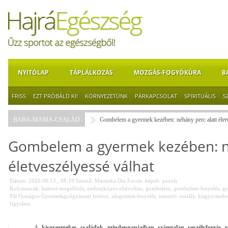
NYITÓLAP
TÁPLÁLKOZÁS
MOZGÁS-FOGYÓKÚRA
B
FRISS
EZT PRÓBÁLD KI!
KÖRNYEZETÜNK
PÁRKAPCSOLAT
SPIRITUÁLIS
S
BABA-MAMA-CSALÁD
Gombelem a gyermek kezében: néhány perc alatt életv
Gombelem a gyermek kezében: né
életveszélyessé válhat
Dátum: 2026.06.13., 08:19
Szerző:
Martinka Dia
Forrás:
képek: pexels
Kulcsszavak:
baleset-megelőzés
,
endoszkópos eltávolítás
,
gombelem
,
gombelem-lenyelés
,
gy
Pál Országos Gyermekgyógyászati Intézet
,
idegentest-lenyelés
,
intenzív osztály
,
kisgyermek
figyelem
A
kisgyermekes családok mindennapjaiban számtalan veszélyforrás re