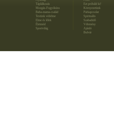
Táplálkozás
Ezt próbáld ki!
Mozgás-Fogyókúra
Környezetünk
Baba-mama-család
Párkapcsolat
Testünk védelme
Spirituális
Elme és lélek
Szabadidő
Életmód
Vélemény
Sportvilág
Ajánló
Bulvár