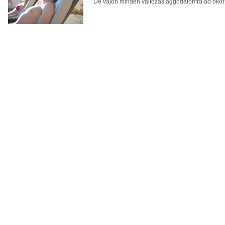
De vajon minden változás aggodalomra ad okot