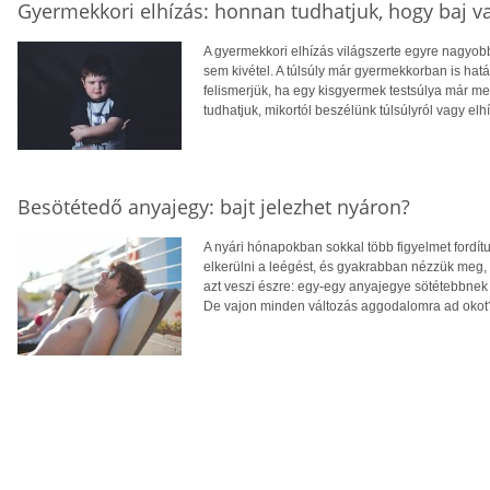
Gyermekkori elhízás: honnan tudhatjuk, hogy baj v
A gyermekkori elhízás világszerte egyre nagyo
sem kivétel. A túlsúly már gyermekkorban is hatá
felismerjük, ha egy kisgyermek testsúlya már 
tudhatjuk, mikortól beszélünk túlsúlyról vagy elh
Besötétedő anyajegy: bajt jelezhet nyáron?
A nyári hónapokban sokkal több figyelmet fordít
elkerülni a leégést, és gyakrabban nézzük meg,
azt veszi észre: egy-egy anyajegye sötétebbnek 
De vajon minden változás aggodalomra ad okot