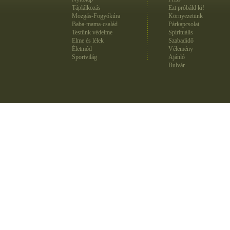
Táplálkozás
Ezt próbáld ki!
Mozgás-Fogyókúra
Környezetünk
Baba-mama-család
Párkapcsolat
Testünk védelme
Spirituális
Elme és lélek
Szabadidő
Életmód
Vélemény
Sportvilág
Ajánló
Bulvár