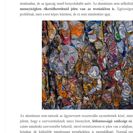
ártalmatlan, de az igazság ennél bonyolultabb azért. Az alumínium nem nélkülöz
mennyiségben elkerülhetetlenül jelen van az testünkben is.
Egészsége
problémát, mert a test képes kiüríteni, de ez nem mindenkire igaz.
Az alumínium nem tartozik az úgynevezett esszenciális nyomelemek közé, mint
jelenti, hogy a szervezetünknek nincs bizonyított,
létfontosságú szüksége rá
szinte mindenki szervezetébe bekerül, mivel természetesen is jelen van a talajban,
bejuthat, de különféle mindennapi termékekben is megtalálható. Normál e