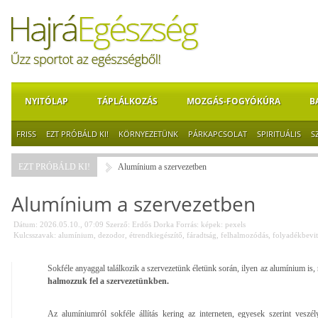
NYITÓLAP
TÁPLÁLKOZÁS
MOZGÁS-FOGYÓKÚRA
B
FRISS
EZT PRÓBÁLD KI!
KÖRNYEZETÜNK
PÁRKAPCSOLAT
SPIRITUÁLIS
S
EZT PRÓBÁLD KI!
Alumínium a szervezetben
Alumínium a szervezetben
Dátum: 2026.05.10., 07:09
Szerző:
Erdős Dorka
Forrás:
képek: pexels
Kulcsszavak:
alumínium
,
dezodor
,
étrendkiegészítő
,
fáradtság
,
felhalmozódás
,
folyadékbevit
Sokféle anyaggal találkozik a szervezetünk életünk során, ilyen az alumínium is,
halmozzuk fel a szervezetünkben.
Az alumíniumról sokféle állítás kering az interneten, egyesek szerint veszé