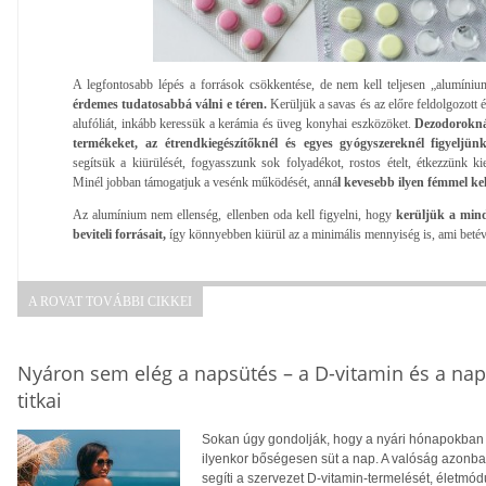
A legfontosabb lépés a források csökkentése, de nem kell teljesen „alumíniu
érdemes tudatosabbá válni e téren.
Kerüljük a savas és az előre feldolgozott 
alufóliát, inkább keressük a kerámia és üveg konyhai eszközöket.
Dezodorokná
termékeket, az étrendkiegészítőknél és egyes gyógyszereknél figyeljü
segítsük a kiürülését, fogyasszunk sok folyadékot, rostos ételt, étkezzünk k
Minél jobban támogatjuk a vesénk működését, anná
l kevesebb ilyen fémmel k
Az alumínium nem ellenség, ellenben oda kell figyelni, hogy
kerüljük a min
beviteli forrásait,
így könnyebben kiürül az a minimális mennyiség is, ami betév
A ROVAT TOVÁBBI CIKKEI
Nyáron sem elég a napsütés – a D-vitamin és a na
titkai
Sokan úgy gondolják, hogy a nyári hónapokban f
ilyenkor bőségesen süt a nap. A valóság azonba
segíti a szervezet D-vitamin-termelését, életm