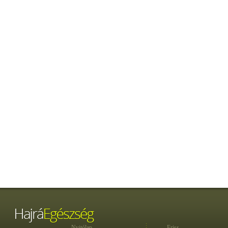
Nyitólap
Friss