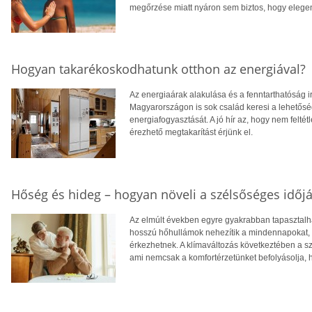
megőrzése miatt nyáron sem biztos, hogy eleg
Hogyan takarékoskodhatunk otthon az energiával?
Az energiaárak alakulása és a fenntarthatóság i
Magyarországon is sok család keresi a lehetősé
energiafogyasztását. A jó hír az, hogy nem feltétl
érezhető megtakarítást érjünk el.
Hőség és hideg – hogyan növeli a szélsőséges időjá
Az elmúlt években egyre gyakrabban tapasztalhat
hosszú hőhullámok nehezítik a mindennapokat, té
érkezhetnek. A klímaváltozás következtében a 
ami nemcsak a komfortérzetünket befolyásolja, 