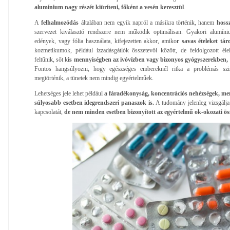
alumínium nagy részét kiüríteni, főként a vesén keresztül
.
A
felhalmozódás
általában nem egyik napról a másikra történik, hanem
hoss
szervezet kiválasztó rendszere nem működik optimálisan. Gyakori alumíni
edények, vagy fólia használata, kifejezetten akkor, amiko
r savas ételeket tá
kozmetikumok, például izzadásgátlók összetevői között, de feldolgozott éle
feltűnik, sőt k
is mennyiségben az ivóvízben vagy bizonyos gyógyszerekben,
Fontos hangsúlyozni, hogy egészséges embereknél ritka a problémás sz
megtörténik, a tünetek nem mindig egyértelműek.
Lehetséges jele lehet például
a fáradékonyság, koncentrációs nehézségek, me
súlyosabb esetben idegrendszeri panaszok is.
A tudomány jelenleg vizsgálj
kapcsolatát,
de nem minden esetben bizonyított az egyértelmű ok-okozati ös