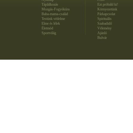
Táplálkozás
Ezt próbáld ki!
Mozgás-Fogyókúra
Környezetünk
Baba-mama-család
Párkapcsolat
Testünk védelme
Spirituális
Elme és lélek
Szabadidő
Életmód
Vélemény
Sportvilág
Ajánló
Bulvár