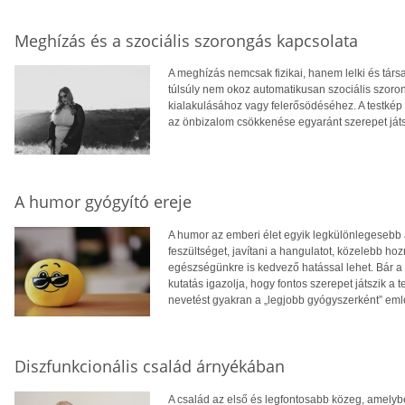
Meghízás és a szociális szorongás kapcsolata
A meghízás nemcsak fizikai, hanem lelki és tár
túlsúly nem okoz automatikusan szociális szoro
kialakulásához vagy felerősödéséhez. A testkép
az önbizalom csökkenése egyaránt szerepet ját
A humor gyógyító ereje
A humor az emberi élet egyik legkülönlegesebb 
feszültséget, javítani a hangulatot, közelebb 
egészségünkre is kedvező hatással lehet. Bár a 
kutatás igazolja, hogy fontos szerepet játszik a 
nevetést gyakran a „legjobb gyógyszerként” eml
Diszfunkcionális család árnyékában
A család az első és legfontosabb közeg, amelyb