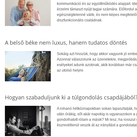
kommunikáció és az együttműködés alapjait. Ideá
érzelmi támaszt nyújt tagjai számára. Előfordul
egészségtelenné válik, és nem képes megfelelően
diszfunkcionális családnak.
A belső béke nem luxus, hanem tudatos döntés
Sokáig azt hisszük, hogy akkor vagyunk jó embe
Azonnal válaszolunk az üzenetekre, megpróbálun
esélyeket adunk azoknak, akik korábban már csa
az utolsó helyre.
Hogyan szabaduljunk ki a túlgondolás csapdájából
A rohanó hétköznapokban sokan tapasztalják, ho
után órákig, sőt akár napokig is ugyanazokon a
gondolhatott rólam a másik? Mi lesz, ha rosszul
észrevétlenül veszik át az irányítást a gondolatain