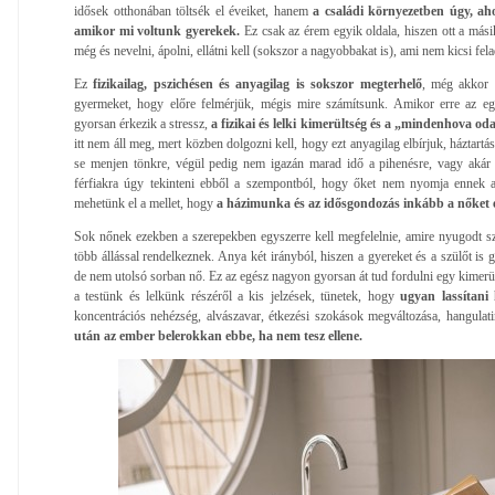
idősek otthonában töltsék el éveiket, hanem
a családi környezetben úgy, a
amikor mi voltunk gyerekek.
Ez csak az érem egyik oldala, hiszen ott a más
még és nevelni, ápolni, ellátni kell (sokszor a nagyobbakat is), ami nem kicsi fela
Ez
fizikailag, pszichésen és anyagilag is sokszor megterhelő
, még akkor i
gyermeket, hogy előre felmérjük, mégis mire számítsunk. Amikor erre az eg
gyorsan érkezik a stressz,
a fizikai és lelki kimerültség és a „mindenhova od
itt nem áll meg, mert közben dolgozni kell, hogy ezt anyagilag elbírjuk, háztartá
se menjen tönkre, végül pedig nem igazán marad idő a pihenésre, vagy akár
férfiakra úgy tekinteni ebből a szempontból, hogy őket nem nyomja ennek a
mehetünk el a mellet, hogy
a házimunka és az idősgondozás inkább a nőket é
Sok nőnek ezekben a szerepekben egyszerre kell megfelelnie, amire nyugodt s
több állással rendelkeznek. Anya két irányból, hiszen a gyereket és a szülőt is
de nem utolsó sorban nő. Ez az egész nagyon gyorsan át tud fordulni egy kimerü
a testünk és lelkünk részéről a kis jelzések, tünetek, hogy
ugyan lassítani 
koncentrációs nehézség, alvászavar, étkezési szokások megváltozása, hangulati
után az ember belerokkan ebbe, ha nem tesz ellene.