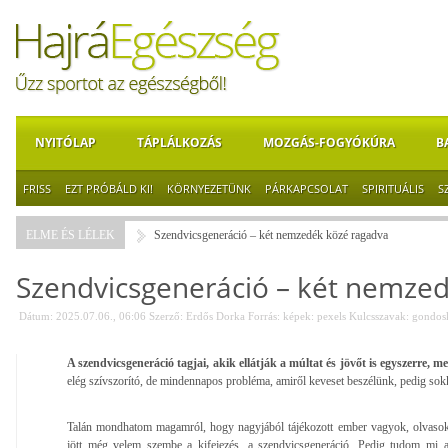
NYITÓLAP
TÁPLÁLKOZÁS
MOZGÁS-FOGYÓKÚRA
B
FRISS
EZT PRÓBÁLD KI!
KÖRNYEZETÜNK
PÁRKAPCSOLAT
SPIRITUÁLIS
S
ELME ÉS LÉLEK
Szendvicsgeneráció – két nemzedék közé ragadva
Szendvicsgeneráció – két nemze
Dátum: 2025.07.06., 06:06
Szerző:
Erdős Dorka
Forrás:
képek: pexels
Kulcsszavak:
gondos
A szendvicsgeneráció tagjai, akik ellátják a múltat és jövőt is egyszerre, m
elég szívszorító, de mindennapos probléma, amiről keveset beszélünk, pedig sokk
Talán mondhatom magamról, hogy nagyjából tájékozott ember vagyok, olvasok,
jött még velem szembe a kifejezés, a szendvicsgeneráció. Pedig tudom mi a