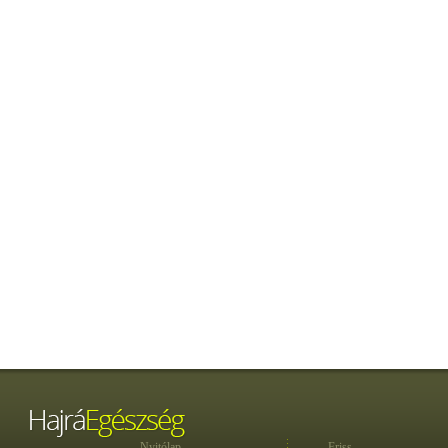
Nyitólap
Friss