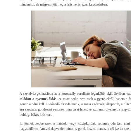
mindenhol, de mégsem jött még a felismerés ezzel kapcsolatban.
A szendvicsgenerációba az a korosztály sorolható leginkább, akik életében va
tolódott a gyermekáldás
, ez miatt pedig nem csak a gyerekekről, hanem a f
gondoskodni kell. Elidősödő társadalmunk, a rossz egészségi állapotuk, a túlte
áru szociális gondozási rendszer nem teszi lehetővé azt, amit olyannyira irigylü
boldog, békés időskort.
Itt jönnek képbe azok a fiatalok, vagy középkorúak, akiknek oda kell állni 
nagyszülőket. Amivel alapvetően nincs is gond, hiszen nem az a cél (az én szem