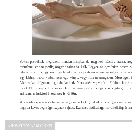
Sokan próbálnak megfelelni minden irányba, de meg kell húzni a határt, hogy
számítani,
ehhez pedig öngondoskodás kell.
Legyen az egy húsz perces sé
edzőtermi edzés, egy kávé egy barátnővel, egy esti sör a haverokkal, de nem me
egy kádnyi habos vízben ázás egy könyv, vagy film társaságában.
Mert igen 
Mert sokat dolgozunk, gondoskodunk. Nem azért vagyunk a Földön, hogy tú
életet. Ne hunyjuk le a szemünket, ha valakinek szüksége van segítségre, me
minden, a legkisebb segítség is jól jön.
A szendvicsgeneráció tagjainak egyszerre kell gondoskodni a gyerekeiről és 
nagyon kevés segítséget kapnak sajnos.
Ez mind fizikailag, mind lelkileg és an
A ROVAT TOVÁBBI CIKKEI