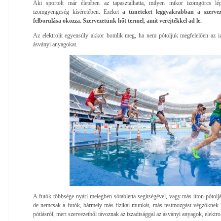
Aki sportolt már életében az tapasztalhatta, milyen mikor izomgörcs lép
izomgyengeség kíséretében. Ezeket
a tüneteket leggyakrabban a szervez
felborulása okozza. Szervezetünk hőt termel, amit verejtékkel ad le.
Az elektrolit egyensúly akkor bomlik meg, ha nem pótoljuk megfelelően az izz
ásványi anyagokat.
A futók többsége nyári melegben sótabletta segítségével, vagy más úton pótoljá
de nemcsak a futók, bármely más fizikai munkát, más testmozgást végzőknek i
pótlásról, mert szervezetből távoznak az izzadtsággal az ásványi anyagok, elektrol