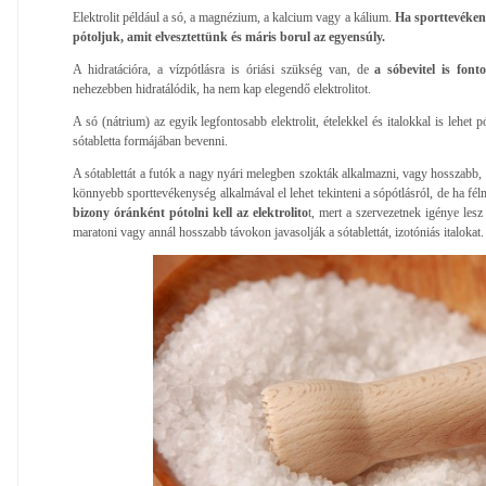
Elektrolit például a só, a magnézium, a kalcium vagy a kálium.
Ha sporttevékeny
pótoljuk, amit elvesztettünk és máris borul az egyensúly.
A hidratációra, a vízpótlásra is óriási szükség van, de
a sóbevitel is font
nehezebben hidratálódik, ha nem kap elegendő elektrolitot.
A só (nátrium) az egyik legfontosabb elektrolit, ételekkel és italokkal is lehet
sótabletta formájában bevenni.
A sótablettát a futók a nagy nyári melegben szokták alkalmazni, vagy hosszabb,
könnyebb sporttevékenység alkalmával el lehet tekinteni a sópótlásról, de ha fél
bizony óránként pótolni kell az elektrolito
t, mert a szervezetnek igénye lesz
maratoni vagy annál hosszabb távokon javasolják a sótablettát, izotóniás italokat.