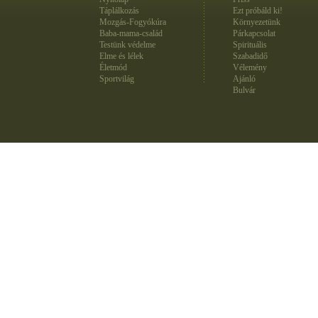
Táplálkozás
Ezt próbáld ki!
Mozgás-Fogyókúra
Környezetünk
Baba-mama-család
Párkapcsolat
Testünk védelme
Spirituális
Elme és lélek
Szabadidő
Életmód
Vélemény
Sportvilág
Ajánló
Bulvár