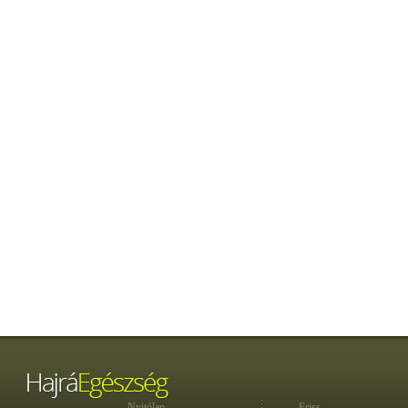
Nyitólap
Friss