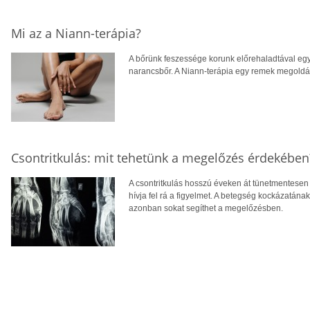
Mi az a Niann-terápia?
A bőrünk feszessége korunk előrehaladtával egy
narancsbőr. A Niann-terápia egy remek megoldás
Csontritkulás: mit tehetünk a megelőzés érdekében
A csontritkulás hosszú éveken át tünetmentesen a
hívja fel rá a figyelmet. A betegség kockázatána
azonban sokat segíthet a megelőzésben.