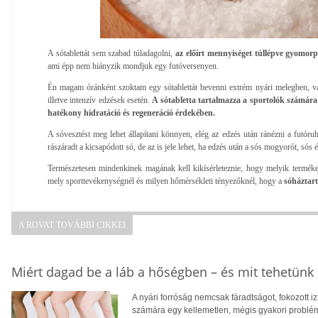
A sótablettát sem szabad túladagolni,
az előírt mennyiséget túllépve gyomo
ami épp nem hiányzik mondjuk egy futóversenyen.
Én magam óránként szoktam egy sótablettát bevenni extrém nyári melegben, vagy
illetve intenzív edzések esetén.
A sótabletta tartalmazza a sportolók számára 
hatékony hidratáció és regeneráció érdekében.
A sóvesztést meg lehet állapítani könnyen, elég az edzés után ránézni a futóruh
rászáradt a kicsapódott só, de az is jele lehet, ha edzés után a sós mogyorót, sós é
Természetesen mindenkinek magának kell kikísérleteznie, hogy melyik terméke
mely sporttevékenységnél és milyen hőmérsékleti tényezőknél, hogy a
sóháztar
A ROVAT TOVÁBBI CIKKEI
Miért dagad be a láb a hőségben – és mit tehetünk 
A nyári forróság nemcsak fáradtságot, fokozott 
számára egy kellemetlen, mégis gyakori problé