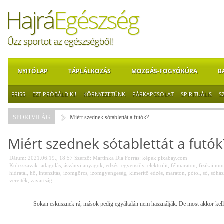
NYITÓLAP
TÁPLÁLKOZÁS
MOZGÁS-FOGYÓKÚRA
B
FRISS
EZT PRÓBÁLD KI!
KÖRNYEZETÜNK
PÁRKAPCSOLAT
SPIRITUÁLIS
S
SPORTVILÁG
Miért szednek sótablettát a futók?
Miért szednek sótablettát a futók
Dátum: 2021.06.19., 18:57
Szerző:
Martinka Dia
Forrás:
képek:pixabay.com
Kulcsszavak:
adagolás
,
ásványi anyagok
,
edzés
,
egyensúly
,
elektrolit
,
félmaraton
,
fizikai mu
hidratál
,
hő
,
intenzitás
,
izomgörcs
,
izomgyengeség
,
kimerítő edzés
,
maraton
,
pótol
,
só
,
sóház
verejték
,
zavartság
Sokan esküsznek rá, mások pedig egyáltalán nem használják. De most akkor kell 