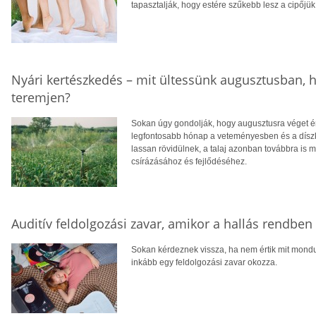
tapasztalják, hogy estére szűkebb lesz a cipőjük
Nyári kertészkedés – mit ültessünk augusztusban, h
teremjen?
Sokan úgy gondolják, hogy augusztusra véget ér
legfontosabb hónap a veteményesben és a díszke
lassan rövidülnek, a talaj azonban továbbra is m
csírázásához és fejlődéséhez.
Auditív feldolgozási zavar, amikor a hallás rendbe
Sokan kérdeznek vissza, ha nem értik mit mondu
inkább egy feldolgozási zavar okozza.