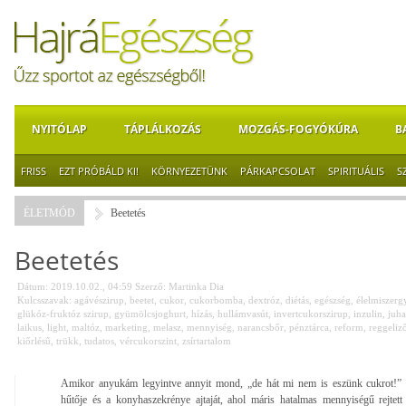
NYITÓLAP
TÁPLÁLKOZÁS
MOZGÁS-FOGYÓKÚRA
B
FRISS
EZT PRÓBÁLD KI!
KÖRNYEZETÜNK
PÁRKAPCSOLAT
SPIRITUÁLIS
S
ÉLETMÓD
Beetetés
Beetetés
Dátum: 2019.10.02., 04:59
Szerző:
Martinka Dia
Kulcsszavak:
agávészirup
,
beetet
,
cukor
,
cukorbomba
,
dextróz
,
diétás
,
egészség
,
élelmiszerg
glükóz-fruktóz szirup
,
gyümölcsjoghurt
,
hízás
,
hullámvasút
,
invertcukorszirup
,
inzulin
,
juha
laikus
,
light
,
maltóz
,
marketing
,
melasz
,
mennyiség
,
narancsbőr
,
pénztárca
,
reform
,
reggeliz
kiőrlésű
,
trükk
,
tudatos
,
vércukorszint
,
zsírtartalom
Amikor anyukám legyintve annyit mond, „de hát mi nem is eszünk cukrot!” -
hűtője és a konyhaszekrénye ajtaját, ahol máris hatalmas mennyiségű rejtett