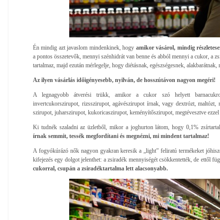
Én mindig azt javaslom mindenkinek, hogy
amikor vásárol, mindig részletese
a pontos összetevők, mennyi szénhidrát van benne és abból mennyi a cukor, a zs
tartalmaz, majd ezután mérlegelje, hogy diétásnak, egészségesnek, alakbarátnak, 
Az ilyen vásárlás időigényesebb, nyilván, de hosszútávon nagyon megéri!
A legnagyobb átverési trükk, amikor a cukor szó helyett barnacukrot,
invertcukorszirupot, rizsszirupot, agávészirupot írnak, vagy dextrózt, maltózt, 
szirupot, juharszirupot, kukoricaszirupot, keményítőszirupot, megtévesztve ezzel 
Ki tudnék szaladni az üzletből, mikor a joghurton látom, hogy 0,1% zsírtart
írnak semmit, tessék megfordítani és megnézni, mi mindent tartalmaz!
A fogyókúrázó nők nagyon gyakran keresik a „light” feliratú termékeket jóhisz
kifejezés egy dolgot jelenthet: a zsiradék mennyiségét csökkentették, de ettől f
cukorral, csupán a zsiradéktartalma lett alacsonyabb.