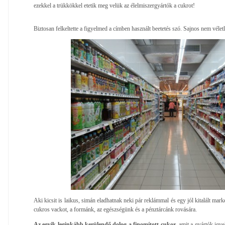
ezekkel a trükkökkel etetik meg velük az élelmiszergyártók a cukrot!
Biztosan felkeltette a figyelmed a címben használt beetetés szó. Sajnos nem véletl
Aki kicsit is laikus, simán eladhatnak neki pár reklámmal és egy jól kitalált mar
cukros vackot, a formánk, az egészségünk és a pénztárcánk rovására.
Az egyik leginkább kerülendő dolog a finomított cukor
, amit a gyártók igy