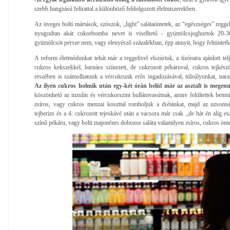
szebb hangzású felirattal a különböző feldolgozott élelmiszerekben.
Az üveges bolti mártások, szószok, „light” salátaöntetek, az “egészséges” regge
nyugodtan akár cukorbomba nevet is viselhető - gyümölcsjoghurtok 20-3
gyümölcsöt persze nem, vagy elenyésző százalékban, épp annyit, hogy feltünteth
A reform életmódunkat tehát már a reggelivel elszúrtuk, a tízóraira ajánlott tel
cukros kekszekkel, barnára színezett, de cukrozott pékáruval, cukros tejkés
részében is számolhatunk a vércukrunk erős ingadozásával, túlsúlyunkat, nar
Az ilyen cukros holmik után egy-két órán belül már az asztalt is megen
köszönhető az inzulin és vércukorszint hullámvasútnak, amire felültettek ben
zsíros, vagy cukros menzai koszttal romboljuk a diétánkat, majd az uzsonná
tejberizs és a 4. cukrozott tejeskávé után a vacsora már csak „de hát én alig e
színű pékáru, vagy bolti majonézes dobozos saláta valamilyen zsíros, cukros önte