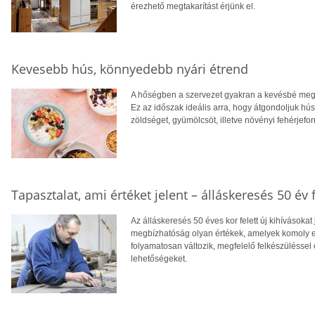
érezhető megtakarítást érjünk el.
Kevesebb hús, könnyedebb nyári étrend
A hőségben a szervezet gyakran a kevésbé megte
Ez az időszak ideális arra, hogy átgondoljuk hú
zöldséget, gyümölcsöt, illetve növényi fehérjefo
Tapasztalat, ami értéket jelent – álláskeresés 50 év f
Az álláskeresés 50 éves kor felett új kihívásokat
megbízhatóság olyan értékek, amelyek komoly el
folyamatosan változik, megfelelő felkészüléssel 
lehetőségeket.