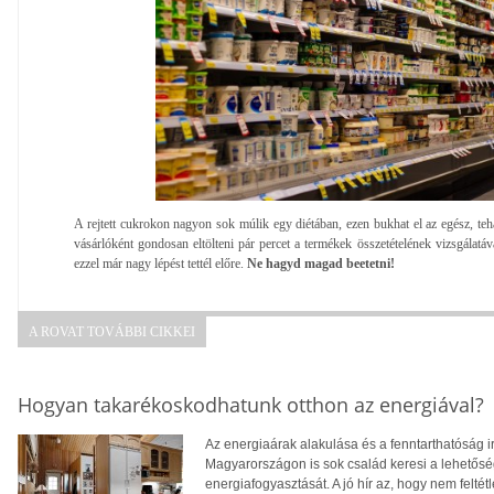
A rejtett cukrokon nagyon sok múlik egy diétában, ezen bukhat el az egész, t
vásárlóként gondosan eltölteni pár percet a termékek összetételének vizsgálatáv
ezzel már nagy lépést tettél előre.
Ne hagyd magad beetetni!
A ROVAT TOVÁBBI CIKKEI
Hogyan takarékoskodhatunk otthon az energiával?
Az energiaárak alakulása és a fenntarthatóság i
Magyarországon is sok család keresi a lehetősé
energiafogyasztását. A jó hír az, hogy nem feltétl