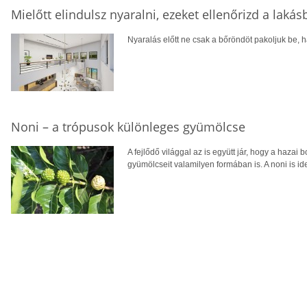
Mielőtt elindulsz nyaralni, ezeket ellenőrizd a laká
Nyaralás előtt ne csak a bőröndöt pakoljuk be, ha
Noni – a trópusok különleges gyümölcse
A fejlődő világgal az is együtt jár, hogy a hazai 
gyümölcseit valamilyen formában is. A noni is ide