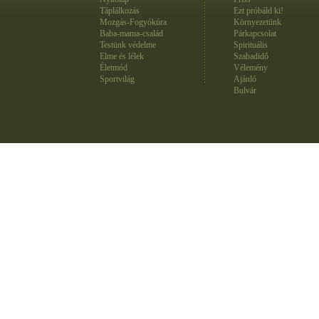
Táplálkozás
Ezt próbáld ki!
Mozgás-Fogyókúra
Környezetünk
Baba-mama-család
Párkapcsolat
Testünk védelme
Spirituális
Elme és lélek
Szabadidő
Életmód
Vélemény
Sportvilág
Ajánló
Bulvár