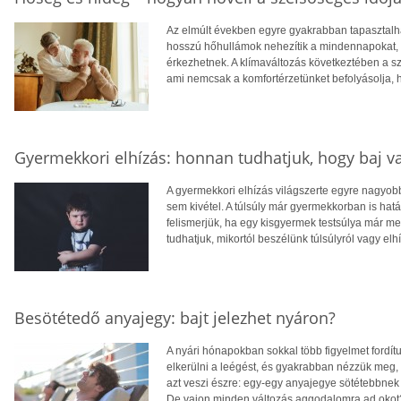
Az elmúlt években egyre gyakrabban tapasztalhat
hosszú hőhullámok nehezítik a mindennapokat, té
érkezhetnek. A klímaváltozás következtében a 
ami nemcsak a komfortérzetünket befolyásolja, 
Gyermekkori elhízás: honnan tudhatjuk, hogy baj v
A gyermekkori elhízás világszerte egyre nagyo
sem kivétel. A túlsúly már gyermekkorban is hatá
felismerjük, ha egy kisgyermek testsúlya már 
tudhatjuk, mikortól beszélünk túlsúlyról vagy elh
Besötétedő anyajegy: bajt jelezhet nyáron?
A nyári hónapokban sokkal több figyelmet fordít
elkerülni a leégést, és gyakrabban nézzük meg,
azt veszi észre: egy-egy anyajegye sötétebbnek 
De vajon minden változás aggodalomra ad okot