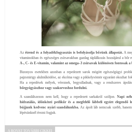
Az
étrend és a folyadékfogyasztás is befolyásolja bőrünk állapotát.
A megf
vitaminokban és egészséges zsírsavakban gazdag táplálkozás hozzájárul a bőr
A-, C- és E-vitamin, valamint az omega–3 zsírsavak különösen fontosak a 
Bizonyos esetekben azonban a repedezett sarok mögött egészségügyi problé
pajzsmirigy alulműködése, az ekcéma vagy a pikkelysömör egyaránt okozhat foko
Ha a repedések mélyek, véreznek, begyulladnak, vagy a rendszeres ápolás
bőrgyógyászhoz vagy szakorvoshoz fordulni.
A szandálszezon nem kell, hogy a repedezett sarkakról szóljon.
Napi néh
hidratálás, időnkénti pedikűr és a megfelelő lábbeli együtt elegendő
bújjunk kedvenc nyári szandálunkba.
Az ápolt láb nemcsak szebb, hanem
lépésünknél érezni fogjuk.
A ROVAT TOVÁBBI CIKKEI