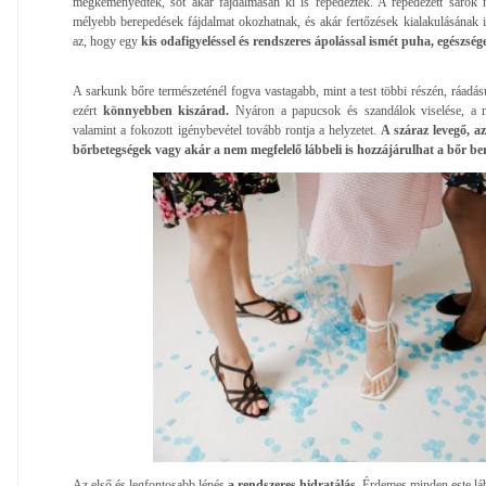
megkeményedtek, sőt akár fájdalmasan ki is repedeztek. A repedezett sarok 
mélyebb berepedések fájdalmat okozhatnak, és akár fertőzések kialakulásának is
az, hogy egy
kis odafigyeléssel és rendszeres ápolással ismét puha, egészség
A sarkunk bőre természeténél fogva vastagabb, mint a test többi részén, ráadás
ezért
könnyebben kiszárad.
Nyáron a papucsok és szandálok viselése, a me
valamint a fokozott igénybevétel tovább rontja a helyzetet.
A száraz levegő, az
bőrbetegségek vagy akár a nem megfelelő lábbeli is hozzájárulhat a bőr be
Az első és legfontosabb lépés
a rendszeres hidratálás
. Érdemes minden este lá