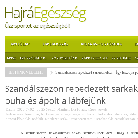
NYITÓLAP
TÁPLÁLKOZÁS
MOZGÁS-FOGYÓKÚRA
B
FRISS
EZT PRÓBÁLD KI!
KÖRNYEZETÜNK
PÁRKAPCSOLAT
SPIRITUÁLIS
S
TESTÜNK VÉDELME
Szandálszezon repedezett sarkak nélkül – Így lesz újra pu
Szandálszezon repedezett sarkak n
puha és ápolt a lábfejünk
Dátum: 2026.07.02., 06:25
Szerző:
Martinka Dia
Forrás:
képek: pexels
Kulcsszavak:
bőrápolás
,
bőrkeményedés
,
egészséges láb
,
habkő
,
hidratálás
,
lábápolás
,
lábfej
otthoni lábápolás
,
pedikűr
,
repedezett sarkak
,
repedezett sarok
,
sarokápolás
,
szandálszezon
,
A szandálszezon beköszöntével sokan szembesülnek azzal, hogy a télen 