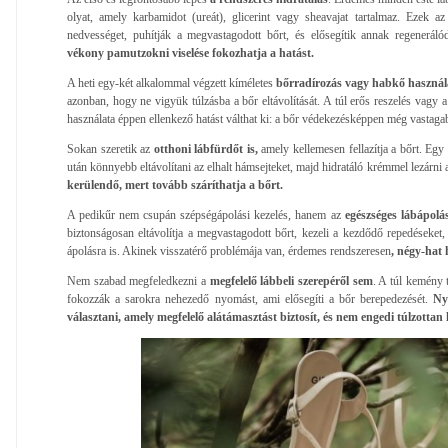
olyat, amely karbamidot (ureát), glicerint vagy sheavajat tartalmaz. Ezek a
nedvességet, puhítják a megvastagodott bőrt, és elősegítik annak regeneráló
vékony pamutzokni viselése fokozhatja a hatást.
A heti egy-két alkalommal végzett kíméletes
bőrradírozás vagy habkő használa
azonban, hogy ne vigyük túlzásba a bőr eltávolítását. A túl erős reszelés vagy
használata éppen ellenkező hatást válthat ki: a bőr védekezésképpen még vastaga
Sokan szeretik az
otthoni lábfürdőt is,
amely kellemesen fellazítja a bőrt. Egy
után könnyebb eltávolítani az elhalt hámsejteket, majd hidratáló krémmel lezárni 
kerülendő, mert tovább száríthatja a bőrt.
A pedikűr nem csupán szépségápolási kezelés, hanem az
egészséges lábápolás 
biztonságosan eltávolítja a megvastagodott bőrt, kezeli a kezdődő repedéseket,
ápolásra is. Akinek visszatérő problémája van, érdemes rendszeresen
, négy-hat 
Nem szabad megfeledkezni a
megfelelő lábbeli szerepéről sem
. A túl kemény 
fokozzák a sarokra nehezedő nyomást, ami elősegíti a bőr berepedezését.
Ny
választani, amely megfelelő alátámasztást biztosít, és nem engedi túlzottan 