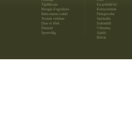
Táplálkozás
Ezt próbáld ki!
Mozgás-Fogyókúra
Környezetünk
Baba-mama-család
Párkapcsolat
Testünk védelme
Spirituális
Elme és lélek
Szabadidő
Életmód
Vélemény
Sportvilág
Ajánló
Bulvár