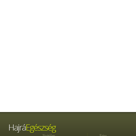
Nyitólap
Friss