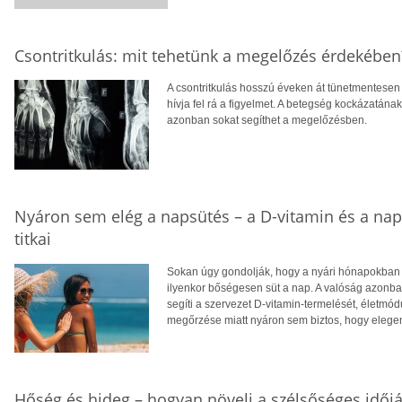
Csontritkulás: mit tehetünk a megelőzés érdekében
A csontritkulás hosszú éveken át tünetmentesen a
hívja fel rá a figyelmet. A betegség kockázatána
azonban sokat segíthet a megelőzésben.
Nyáron sem elég a napsütés – a D-vitamin és a na
titkai
Sokan úgy gondolják, hogy a nyári hónapokban f
ilyenkor bőségesen süt a nap. A valóság azonba
segíti a szervezet D-vitamin-termelését, életm
megőrzése miatt nyáron sem biztos, hogy eleg
Hőség és hideg – hogyan növeli a szélsőséges időjá