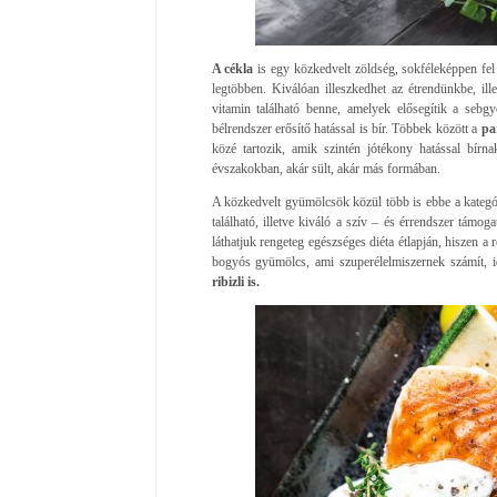
A cékla
is egy közkedvelt zöldség, sokféleképpen fel 
legtöbben. Kiválóan illeszkedhet az étrendünkbe, il
vitamin található benne, amelyek elősegítik a sebgy
bélrendszer erősítő hatással is bír. Többek között a
pa
közé tartozik, amik szintén jótékony hatással bír
évszakokban, akár sült, akár más formában.
A közkedvelt gyümölcsök közül több is ebbe a kategór
található, illetve kiváló a szív – és érrendszer támo
láthatjuk rengeteg egészséges diéta étlapján, hiszen a
bogyós gyümölcs, ami szuperélelmiszernek számít, 
ribizli is.