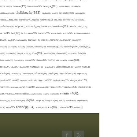
tápanyag(181),
tanulás(159),
ár(36),
tánc(26),
tanulmány(40),
tapasztalat(27),
táplálék(34),
táplálkozás(353),
lálékkiegészítő(25),
tárolás(29),
társ(27),
társadalom(50),
társaság(31),
tea(158),
tél(153),
vasz(87),
technika(46),
tej(88),
tejtermék(60),
telefon(49),
televízió(31),
terápia(92),
terhesség(96),
természet(129),
természetes(103),
ljesítmény(46),
termék(44),
test(171),
testmozgás(97),
rvezés(46),
testsúly(79),
testtartás(27),
tészta(39),
tevékenység(44),
pp(118),
tippek(27),
tisztaság(35),
tisztítás(44),
tojás(91),
torna(43),
torokfájás(32),
törődés(27),
tudatosság(115),
tudomány(106),
ténet(38),
trauma(31),
trükk(25),
tudás(30),
tudatos(46),
túlsúly(72),
tünet(139),
ra(78),
turmix(64),
túró(29),
tüdő(28),
tünetek(64),
türelem(47),
uborka(26),
újév(42),
ünnep(148),
ahasznosítás(37),
újszülött(26),
úszás(46),
Utazás(85),
Üdítő(26),
ülőmunka(27),
csora(79),
válás(24),
választás(29),
változás(48),
változatos(24),
várandósság(54),
város(24),
vas(64),
sárlás(85),
vashiány(31),
védekezés(28),
védelem(59),
vegán(48),
vegetáriánus(43),
vegyszer(28),
vércukorszint(108),
vérnyomás(125),
lemény(57),
vér(41),
vércukor(49),
vérkeringés(77),
rseny(46),
vérszegénység(34),
vese(46),
veszekedés(29),
veszély(45),
veszélyes(54),
világháló(41),
vitamin(406),
ág(34),
vírus(82),
viselkedés(86),
viszketés(30),
vita(34),
vitalitás(31),
víz(184),
aminhiány(33),
vitaminok(86),
vizsga(26),
vizsgálat(59),
zab(34),
zabkása(36),
zabpehely(36),
zöldség(304),
zsír(166),
ar(24),
zene(85),
zöldségek(32),
zsírégetés(46),
zsírsav(25)