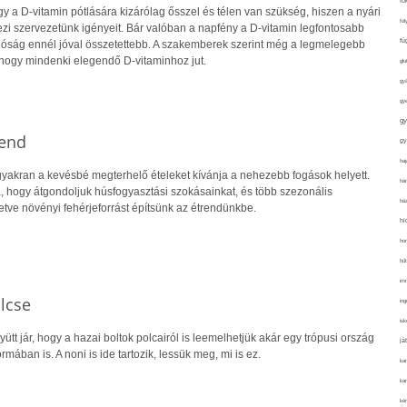
fo
 a D-vitamin pótlására kizárólag ősszel és télen van szükség, hiszen a nyári
fol
i szervezetünk igényeit. Bár valóban a napfény a D-vitamin legfontosabb
fü
alóság ennél jóval összetettebb. A szakemberek szerint még a legmelegebb
hogy mindenki elegendő D-vitaminhoz jut.
glu
gy
gy
gy
rend
gy
haj
yakran a kevésbé megterhelő ételeket kívánja a nehezebb fogások helyett.
hán
a, hogy átgondoljuk húsfogyasztási szokásainkat, és több szezonális
ház
letve növényi fehérjeforrást építsünk az étrendünkbe.
hi
ho
hűt
im
lcse
ing
isk
gyütt jár, hogy a hazai boltok polcairól is leemelhetjük akár egy trópusi ország
já
mában is. A noni is ide tartozik, lessük meg, mi is ez.
ka
kar
kér