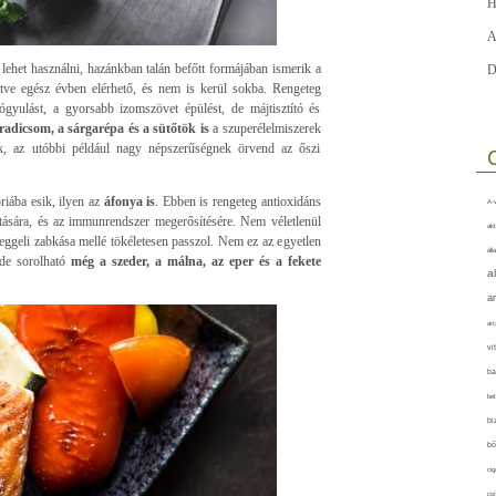
H
A
lehet használni, hazánkban talán befőtt formájában ismerik a
D
letve egész évben elérhető, és nem is kerül sokba. Rengeteg
ógyulást, a gyorsabb izomszövet épülést, de májtisztító és
radicsom, a sárgarépa és a sütőtök is
a szuperélelmiszerek
nak, az utóbbi például nagy népszerűségnek örvend az őszi
iába esik, ilyen az
áfonya is
. Ebben is rengeteg antioxidáns
A-v
gatására, és az immunrendszer megerősítésére. Nem véletlenül
akt
 reggeli zabkása mellé tökéletesen passzol. Nem ez az egyetlen
áll
ide sorolható
még a szeder, a málna, az eper és a fekete
a
a
arc
vi
ba
bet
bi
bő
cig
csí