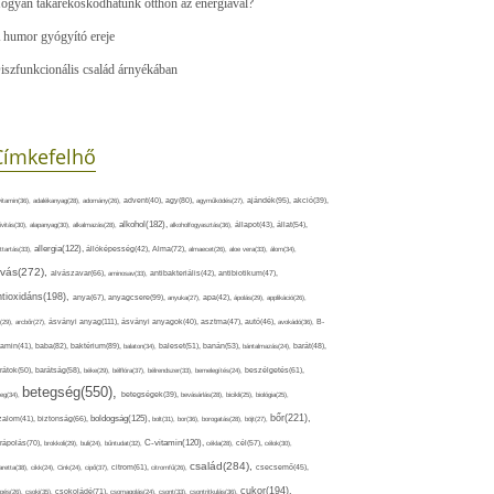
ogyan takarékoskodhatunk otthon az energiával?
 humor gyógyító ereje
iszfunkcionális család árnyékában
Címkefelhő
ajándék(95),
itamin(36),
adalékanyag(28),
adomány(26),
advent(40),
agy(80),
agyműködés(27),
akció(39),
alkohol(182),
ivitás(30),
alapanyag(30),
alkalmazás(28),
alkoholfogyasztás(36),
állapot(43),
állat(54),
allergia(122),
attartás(33),
állóképesség(42),
Alma(72),
almaecet(26),
aloe vera(33),
álom(34),
lvás(272),
alvászavar(66),
aminosav(33),
antibakteriális(42),
antibiotikum(47),
ntioxidáns(198),
anyagcsere(99),
anya(67),
anyuka(27),
apa(42),
ápolás(29),
applikáció(26),
ásványi anyag(111),
(29),
arcbőr(27),
ásványi anyagok(40),
asztma(47),
autó(46),
avokádó(36),
B-
tamin(41),
baba(82),
baktérium(89),
balaton(34),
baleset(51),
banán(53),
bántalmazás(24),
barát(48),
rátok(50),
barátság(58),
béke(29),
bélflóra(37),
bélrendszer(33),
bemelegítés(24),
beszélgetés(61),
betegség(550),
eg(34),
betegségek(39),
bevásárlás(28),
bicikli(25),
biológia(25),
bőr(221),
boldogság(125),
zalom(41),
biztonság(66),
bolt(31),
bor(36),
borogatás(28),
böjt(27),
C-vitamin(120),
rápolás(70),
brokkoli(29),
buli(24),
bűntudat(32),
cékla(28),
cél(57),
célok(30),
család(284),
aretta(38),
cikk(24),
Cink(24),
cipő(37),
citrom(61),
citromfű(26),
csecsemő(45),
cukor(194),
pés(26),
csoki(35),
csokoládé(71),
csomagolás(24),
csont(33),
csontritkulás(36),