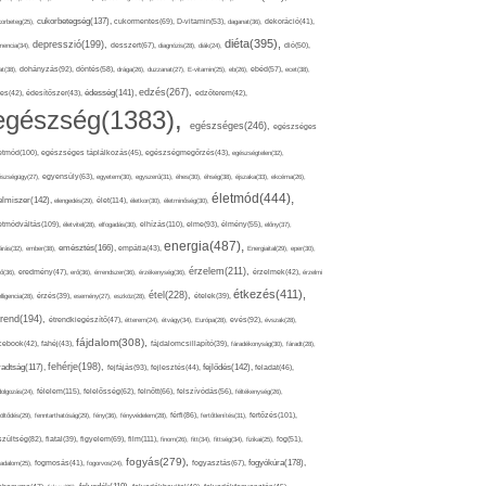
cukorbetegség(137),
orbeteg(25),
cukormentes(69),
D-vitamin(53),
daganat(36),
dekoráció(41),
diéta(395),
depresszió(199),
mencia(34),
desszert(67),
diagnózis(28),
diák(24),
dió(50),
dohányzás(92),
at(38),
döntés(58),
drága(26),
duzzanat(27),
E-vitamin(25),
eb(26),
ebéd(57),
ecet(38),
edzés(267),
édesség(141),
es(42),
édesítőszer(43),
edzőterem(42),
egészség(1383),
egészséges(246),
egészséges
etmód(100),
egészséges táplálkozás(45),
egészségmegőrzés(43),
egészségtelen(32),
észségügy(27),
egyensúly(63),
egyetem(30),
egyszerű(31),
éhes(30),
éhség(38),
éjszaka(33),
ekcéma(26),
életmód(444),
elmiszer(142),
élet(114),
elengedés(29),
életkor(30),
életminőség(30),
etmódváltás(109),
elhízás(110),
elme(93),
életvitel(28),
elfogadás(30),
élmény(55),
előny(37),
energia(487),
emésztés(166),
árás(32),
ember(38),
empátia(43),
Energiaital(29),
eper(30),
érzelem(211),
ő(36),
eredmény(47),
erő(36),
érrendszer(36),
érzékenység(36),
érzelmek(42),
érzelmi
étkezés(411),
étel(228),
elligencia(28),
érzés(39),
esemény(27),
eszköz(28),
ételek(39),
trend(194),
evés(92),
étrendkiegészítő(47),
étterem(24),
étvágy(34),
Európa(28),
évszak(28),
fájdalom(308),
cebook(42),
fahéj(43),
fájdalomcsillapító(39),
fáradékonyság(30),
fáradt(28),
fehérje(198),
radtság(117),
fejfájás(93),
fejlődés(142),
fejlesztés(44),
feladat(46),
félelem(115),
dolgozás(24),
felelősség(62),
felnőtt(66),
felszívódás(56),
féltékenység(26),
fertőzés(101),
töltődés(29),
fenntarthatóság(29),
fény(36),
fényvédelem(28),
férfi(86),
fertőtlenítés(31),
film(111),
szültség(82),
fiatal(39),
figyelem(69),
finom(26),
fitt(34),
fittség(34),
fizikai(25),
fog(51),
fogyás(279),
fogyókúra(178),
gadalom(25),
fogmosás(41),
fogorvos(24),
fogyasztás(67),