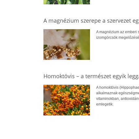
A magnézium szerepe a szervezet 
A magnézium az emberi s
izomgörcsök megelőzéséve
Homoktövis – a természet egyik leg
A homoktövis (Hippophae
alkalmaznak egészségmeg
vitaminokban, antioxidán
emlegetik.