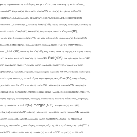
kikapcsolódás(106),
gés(25),
kiegyensúlyozott(26),
kihívás(43),
kimerültség(31),
kirándulás(84),
sgyerek(45),
kisgyermek(34),
kismama(38),
kitartás(50),
kockázat(34),
kocogás(24),
koffein(76),
kommunikáció(124),
koncentráció(94),
leszterin(76),
koleszterinszint(24),
kollagén(54),
konyha(149),
nditerem(51),
konfliktus(52),
kontroll(28),
kór(25),
kórház(29),
kórokozó(24),
kortizol(41),
könyv(106),
környezet(116),
zmetikum(40),
köhögés(40),
könyvajánló(24),
köret(30),
nyezetbarát(31),
környezetvédelem(78),
köröm(27),
kötődés(49),
következmény(33),
közérzet(43),
lekedés(26),
közösség(71),
közösségi média(27),
közösségi oldal(38),
kreatív(34),
kreativitás(79),
kritika(139),
kutatás(144),
kutya(100),
ém(62),
kultúra(36),
külföld(27),
kütyü(33),
lakás(65),
látás(34),
lélek(408),
z(42),
lazac(24),
légzés(49),
lehetőség(25),
lekvár(41),
lelki egészség(33),
levegő(42),
él(28),
Levendula(32),
leves(47),
lista(32),
liszt(36),
macska(33),
magány(42),
magas vérnyomás(28),
gnézium(70),
magvak(25),
magyar(25),
Magyarország(28),
magzat(25),
máj(60),
mandula(33),
marketing(31),
megelőzés(164),
sszázs(45),
medence(24),
meditáció(89),
megbetegedés(24),
megfázás(89),
glepetés(28),
megoldás(89),
melatonin(29),
meleg(74),
mellékhatás(24),
memória(72),
mennyiség(26),
nstruáció(50),
mentális(48),
mentális egészség(86),
menü(28),
méregtelenítés(48),
mese(40),
z(92),
migrén(27),
mindennapok(34),
minőség(33),
mobiltelefon(27),
modern(24),
módszer(68),
mogyoró(31),
mozgás(405),
motiváció(144),
sás(31),
mosoly(27),
mozgásforma(25),
mozi(42),
nka(182),
munkahely(92),
műtét(38),
művészet(29),
nagyszülő(27),
nap(35),
napfény(54),
napirend(35),
pozás(37),
napsütés(38),
naptej(32),
narancs(27),
nasi(31),
nassolás(41),
nátha(44),
negatív(50),
nyár(201),
nő(106),
növény(112),
hézség(36),
népszerű(42),
nevelés(83),
nevetés(30),
nők(42),
nyugalom(102),
aralás(90),
nyári szünet(27),
nyelv(26),
nyomelem(33),
nyugtató(29),
nyújtás(45),