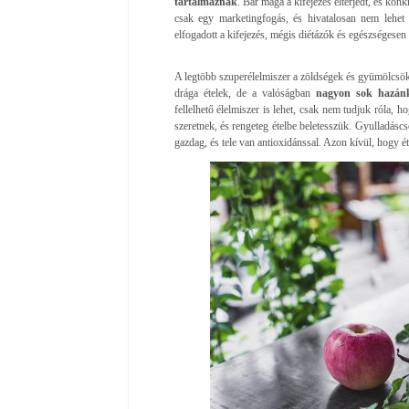
tartalmaznak
. Bár maga a kifejezés elterjedt, és konk
csak egy marketingfogás, és hivatalosan nem lehet 
elfogadott a kifejezés, mégis diétázók és egészségesen
A legtöbb szuperélelmiszer a zöldségek és gyümölcsök 
drága ételek, de a valóságban
nagyon sok hazán
fellelhető élelmiszer is lehet, csak nem tudjuk róla,
szeretnek, és rengeteg ételbe beletesszük. Gyulladásc
gazdag, és tele van antioxidánssal. Azon kívül, hogy éte