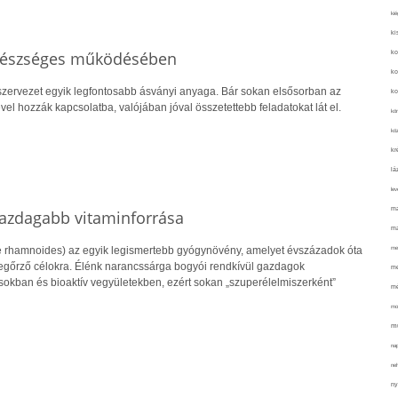
kié
ki
egészséges működésében
ko
ko
zervezet egyik legfontosabb ásványi anyaga. Bár sokan elsősorban az
ko
l hozzák kapcsolatba, valójában jóval összetettebb feladatokat lát el.
kör
köz
kr
lá
lev
ma
gazdagabb vitaminforrása
ma
me
 rhamnoides) az egyik legismertebb gyógynövény, amelyet évszázadok óta
őrző célokra. Élénk narancssárga bogyói rendkívül gazdagok
me
sokban és bioaktív vegyületekben, ezért sokan „szuperélelmiszerként”
mé
mo
mu
na
ne
ny