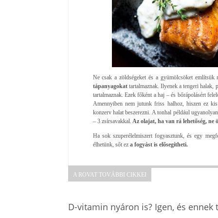
Ne csak a zöldségeket és a gyümölcsöket említsük
tápanyagokat
tartalmaznak. Ilyenek a tengeri halak, 
tartalmaznak. Ezek főként a haj – és bőrápolásért felel
Amennyiben nem jutunk friss halhoz, hiszen ez kis
konzerv halat beszerezni. A tonhal például ugyanolyan
– 3 zsírsavakkal.
Az olajat, ha van rá lehetőség, ne 
Ha sok szuperélelmiszert fogyasztunk, és egy megfe
élhetünk, sőt ez
a fogyást is elősegítheti.
A ROVAT TOVÁBBI CIKKEI
D-vitamin nyáron is? Igen, és ennek