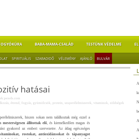
FOGYÓKÚRA
BABA-MAMA-CSALÁD
TESTÜNK VÉDELME
EL
OLAT
SPIRITUÁLIS
SZABADIDŐ
VÉLEMÉNY
AJÁNLÓ
BULVÁR
A
zitív hatásai
k
k:pexels.com
N
lkozás
,
étrend
,
fogyás
,
gyümölcsök
,
protein
,
szuperélelmiszerek
,
vitaminok
,
zöldségek
b
uperélelmiszerek, hiszen sokan nem találkoztak még ezzel a
A
 mesterségesen állítottak elő
, és kiemelkedően magas és
tást gyakorol az emberi szervezetre. Az átlag egészséges
A
vitaminokat, rostokat, antioxidánsokat és tápanyagot