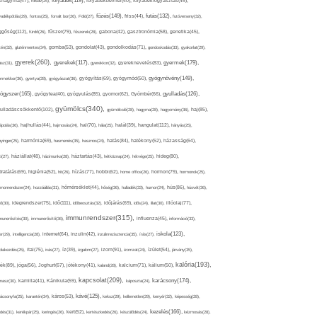
folyadék(119),
khagyma(47),
folsav(25),
folyadékbevitel(40),
folyadékfogyasztás(45),
főzés(149),
futás(132),
yadékpótlás(29),
fontos(25),
forralt bor(26),
Föld(27),
friss(44),
futóverseny(32),
ggőség(112),
fürdő(26),
fűszer(79),
fűszerek(28),
gabona(42),
gasztronómia(58),
genetika(45),
tén(32),
gluténmentes(34),
gomba(53),
gondolat(43),
gondolkodás(71),
gondoskodás(33),
gyakorlat(29),
gyerek(260),
gyermek(179),
gyerekek(117),
ász(31),
gyerekkor(32),
gyereknevelés(83),
gyógynövény(149),
ermekkor(36),
gyertya(28),
gyógyászat(36),
gyógyítás(69),
gyógymód(50),
ógyszer(165),
gyulladás(126),
gyógytea(40),
gyógyulás(85),
gyomor(62),
Gyömbér(66),
gyümölcs(340),
ulladáscsökkentő(102),
gyümölcslé(28),
hagyma(28),
hagyomány(36),
haj(85),
hangulat(112),
ápolás(36),
hajhullás(44),
hajmosás(24),
hal(70),
hála(25),
halál(39),
hányás(25),
yinger(25),
harmónia(69),
hasmenés(35),
hasznos(24),
hatás(84),
hatékony(52),
házasság(64),
i(27),
háziállat(48),
házimunka(28),
háztartás(43),
hétköznap(24),
hétvége(25),
hideg(80),
dratálás(69),
higiénia(52),
hit(26),
hízás(77),
hobbi(62),
home office(26),
hormon(79),
hormonok(25),
rmonrendszer(24),
hozzáállás(31),
hőmérséklet(44),
hőség(36),
hulladék(33),
humor(24),
hús(86),
húsvét(36),
idő(111),
ő(30),
idegrendszer(75),
időbeosztás(32),
időjárás(69),
idős(24),
illat(30),
illóolaj(77),
immunrendszer(315),
munerősítés(30),
immunerősítő(36),
influenza(45),
információ(33),
iskola(123),
er(29),
intelligencia(28),
internet(64),
inzulin(42),
inzulinrezisztencia(35),
írás(27),
olakezdés(25),
ital(75),
ivás(27),
íz(39),
izgalom(27),
izom(91),
izomzat(24),
ízület(54),
járvány(35),
kalória(193),
ték(89),
jóga(56),
Joghurt(67),
jótékony(41),
kaland(28),
kalcium(71),
kálium(50),
kapcsolat(209),
karácsony(174),
masz(30),
kamilla(41),
Kánikula(59),
káposzta(24),
kávé(125),
ácsonyfa(25),
karantén(34),
káros(53),
keksz(29),
kellemetlen(29),
kenyér(32),
képesség(28),
kezelés(166),
dés(31),
kerékpár(25),
keringés(26),
kert(52),
kertészkedés(26),
készülődés(24),
kézmosás(28),