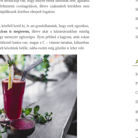
M
rét definíciója van, hogy milyen ételek tartoznak bele, igazából
feltüntetni csomagoláson, illetve szakmabeli körökben nem
H
 táplálkozók körében elterjedt fogalom.
B
köréből kerül ki, és azt gondolhatnánk, hogy ezek egzotikus,
v
kban is megterem,
illetve akár a háztartásunkban mindig
 hogy mennyire egészséges. Ilyen például a hagyma, amit sokan
N
sökkentő hatása van, magas a C – vitamin tartalma, káliumban
lt készítünk belőle, nátha esetén még gőzölni is lehet vele.
A
M
P
C
D
g
N
r