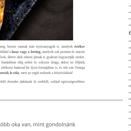
cuk
de
div
éd
él
 meg, hiszen vannak más nyersanyagok is, amelyek
értékes
eg
például a
lazac vagy a hering,
amelyek sok proteint és niacint
él
ősek, illetve akik edzeni járnak is gyakran fogyasztják ezeket.
él
 hazánkban elég nehéz és sokszor drága, akkor ne féljünk
 jótékony hatással bír ilyen formájában is, és tele van Omega
elv
öntsük le róla
, mert az segíti ezeknek a felszívódását!
erd
int
lelő étrendet alakítunk ki ezekből, sokkal egészségesebben
é
fa
fá
fel
fel
fe
 több oka van, mint gondolnánk
fo