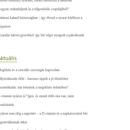
ielőtt elindulsz nyaralni, ezeket ellenőrizd a lakásban
ogyan szabaduljunk ki a túlgondolás csapdájából?
alatoni kaland biztonságban – így élvezd a nyarat felelősen a
ízparton
yaralás három gyerekkel: így lett végre nyugodt a pakolásunk
ktuális
eghízás és a szociális szorongás kapcsolata
ályaválasztás előtt – hasznos tippek a jó döntéshez
sontritkulás: mit tehetünk a megelőzés érdekében?
-vitamin nyáron is? Igen, és ennek több oka van, mint
ondolnánk
yáron sem elég a napsütés – a D-vitamin és a napkárosodott bőr
egenerálásának titkai