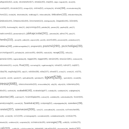
afigyelés(52),
ok(36),
okostelefon(57),
oktatás(40),
olaj(50),
olajos magvak(34),
olcsó(33),
olvasás(101),
orvos(164),
ívaolaj(42),
omega-3(31),
online(52),
orrfolyás(24),
orvostudomány(26),
thon(111),
önbizalom(122),
óvoda(26),
öltözködés(35),
önállóság(27),
önbecsülés(36),
önbizalomhiány(28),
önismeret(113),
értékelés(44),
önfejlesztés(59),
önkifejezés(26),
öregedés(46),
öröm(69),
z(109),
őszinteség(34),
ötlet(37),
pajzsmirigy(53),
pakolás(30),
panasz(25),
paprika(28),
pár(27),
párkapcsolat(241),
radicsom(52),
páratartalom(27),
pattanás(30),
pénz(74),
piac(27),
ihenés(210),
pizza(25),
pollen(32),
popcorn(35),
por(26),
pozitív(83),
prevenció(25),
probiotikum(37),
psziché(290),
pszichológia(230),
obléma(142),
problémamegoldás(27),
program(60),
recept(131),
zichológus(67),
puffadás(34),
pulzus(45),
rák(69),
reakció(33),
reflux(31),
generáció(46),
regenerálódás(28),
reggel(39),
reggeli(89),
reklám(39),
relaxáció(81),
rendszer(24),
Rost(131),
ndszeres(41),
rizs(34),
rozmaring(24),
rugalmasság(24),
ruha(42),
rutin(47),
sajt(67),
segítség(100),
séta(107),
láta(78),
sejt(27),
sérülés(58),
siker(67),
sírás(27),
smink(37),
só(70),
sport(528),
ozat(33),
sör(26),
spenót(27),
spiritualitás(28),
spórolás(37),
sportoló(31),
strand(35),
tressz(446),
sütemény(94),
stresszkezelés(53),
stresszoldás(34),
súly(25),
súlyzó(24),
szabadidő(142),
tés(91),
sütőtök(25),
szabadság(47),
szabály(25),
szabályok(24),
szájhigiénia(24),
akember(140),
szakítás(27),
Számítógép(46),
száraz(24),
szédülés(35),
székrekedés(25),
Szem(54),
Szénhidrát(181),
emélyiség(94),
szerelem(156),
szemét(32),
szépség(52),
szépségápolás(26),
szervezet(306),
zeretet(207),
szex(27),
szexualitás(25),
szezon(34),
szilveszter(48),
szív(109),
n(28),
színek(36),
szívbetegség(32),
szocializáció(30),
szódabikarbóna(35),
szokás(79),
szorongás(178),
okások(33),
szolárium(24),
szoptatás(33),
szórakozás(45),
szőlő(25),
szülés(70),
zülő(203),
tanács(161),
szülők(25),
szűrővizsgálat(34),
tablet(44),
takarítás(50),
támogatás(36),