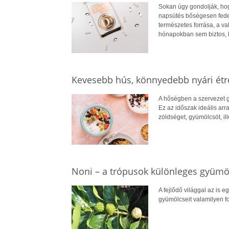
Sokan úgy gondolják, hogy
napsütés bőségesen fedez
természetes forrása, a v
hónapokban sem biztos, 
Kevesebb hús, könnyedebb nyári ét
A hőségben a szervezet g
Ez az időszak ideális arr
zöldséget, gyümölcsöt, il
Noni – a trópusok különleges gyümö
A fejlődő világgal az is e
gyümölcseit valamilyen for