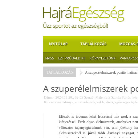
NYITÓLAP
TÁPLÁLKOZÁS
MOZGÁS-
FRISS
EZT PRÓBÁLD KI!
KÖRNYEZETÜNK
PÁRKAPCS
TÁPLÁLKOZÁS
A szuperélelmiszerek pozitív hatásai
A szuperélelmiszerek po
Dátum: 2024.09.20., 02:55
Szerző:
Majernyik Szilvia
Forrás:
képe
Kulcsszavak:
áfonya
,
antioxidánsok
,
cékla
,
diéta
,
egészséges táplá
Először is érdemes lehet letisztázni mik azok a sz
kifejezéssel. Ezek olyan élelmiszerek, amelyeket
nem
változatos tápanyagtartalmuk van, ami jótékony ha
élelmiszereknél is
jóval több ásványi anyagot, 