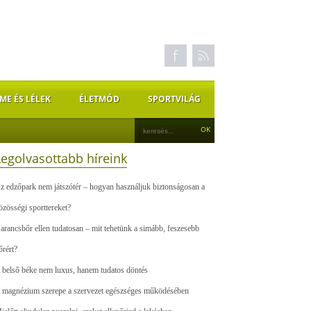
ME ÉS LÉLEK
ÉLETMÓD
SPORTVILÁG
Legolvasottabb híreink
z edzőpark nem játszótér – hogyan használjuk biztonságosan a
özösségi sporttereket?
arancsbőr ellen tudatosan – mit tehetünk a simább, feszesebb
őrért?
 belső béke nem luxus, hanem tudatos döntés
 magnézium szerepe a szervezet egészséges működésében